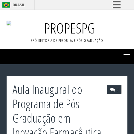
BRASIL
Simplifique!
PROPESPG
Comunica BR
Participe
PRÓ-REITORIA DE PESQUISA E PÓS-GRADUAÇÃO
Acesso à informação
Legislação
Canais
Aula Inaugural do
0
Programa de Pós-
Graduação em
Inovação Farmacêutica