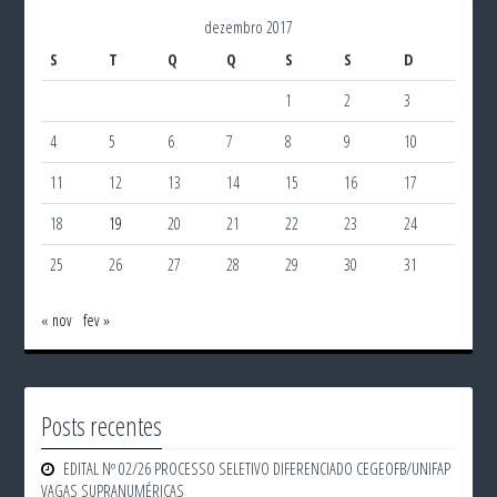
dezembro 2017
S
T
Q
Q
S
S
D
1
2
3
4
5
6
7
8
9
10
11
12
13
14
15
16
17
18
19
20
21
22
23
24
25
26
27
28
29
30
31
« nov
fev »
Posts recentes
EDITAL Nº 02/26 PROCESSO SELETIVO DIFERENCIADO CEGEOFB/UNIFAP
VAGAS SUPRANUMÉRICAS