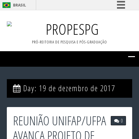
BRASIL
Simplifique!
PROPESPG
Comunica BR
Participe
PRÓ-REITORIA DE PESQUISA E PÓS-GRADUAÇÃO
Acesso à informação
Legislação
Canais
Day:
19 de dezembro de 2017
REUNIÃO UNIFAP/UFPA
0
AVANÇA PROJETO DE