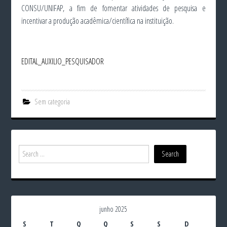
CONSU/UNIFAP, a fim de fomentar atividades de pesquisa e
incentivar a produção acadêmica/científica na instituição.
EDITAL_AUXILIO_PESQUISADOR
Sem categoria
junho 2025
S
T
Q
Q
S
S
D