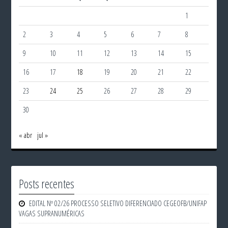
1
2
3
4
5
6
7
8
9
10
11
12
13
14
15
16
17
18
19
20
21
22
23
24
25
26
27
28
29
30
« abr
jul »
Posts recentes
EDITAL Nº 02/26 PROCESSO SELETIVO DIFERENCIADO CEGEOFB/UNIFAP
VAGAS SUPRANUMÉRICAS