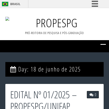
BRASIL
Simplifique!
PROPESPG
Comunica BR
Participe
PRÓ-REITORIA DE PESQUISA E PÓS-GRADUAÇÃO
Acesso à informação
Legislação
Canais
Day:
18 de junho de 2025
EDITAL Nº 01/2025 –
0
PROPESPG/UNIFAP