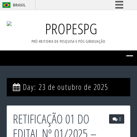
BRASIL
Simplifique!
PROPESPG
Comunica BR
Participe
PRÓ-REITORIA DE PESQUISA E PÓS-GRADUAÇÃO
Acesso à informação
Legislação
Canais
Day:
23 de outubro de 2025
RETIFICAÇÃO 01 DO
0
EDITAL Nº 01/2025 –