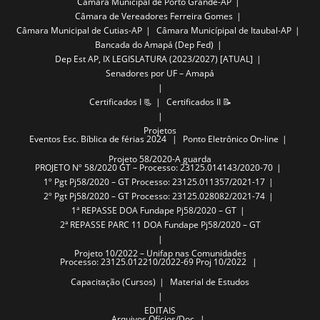
Câmara Municipal de Porto Grande-AP
Câmara de Vereadores Ferreira Gomes
Câmara Municipal de Cutias-AP
Câmara Municípipal de Itaubal-AP
Bancada do Amapá (Dep Fed)
Dep Est AP, IX LEGISLATURA (2023/2027) [ATUAL]
Senadores por UF – Amapá
Certificados I 📃
Certificados II 📝
Projetos
Eventos
Esc. Bíblica de férias 2024
Ponto Eletrônico On-line
Projeto 58/2020-A guarda
PROJETO Nº 58/2020 GT – Processo: 23125.014143/2020-70
1º Pgt Pj58/2020 – GT Processo: 23125.011357/2021-17
2º Pgt Pj58/2020 – GT Processo: 23125.028082/2021-74
1ª REPASSE DOA Fundape Pj58/2020 – GT
2ª REPASSE PARC 11 DOA Fundape Pj58/2020 – GT
Projeto 10/2022 – Unifap nas Comunidades
Processo: 23125.012210/2022-69 Proj 10/2022
Capacitação (Cursos)
Material de Estudos
EDITAIS
Arquivos
Ofícios/Doc