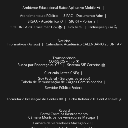
Ambiente Educacional
Baixe Aplicativo Mobile 📲
Atendimento ao Público
SIPAC – Documento Adm
SIGAA – Acadêmico 📋
SIGRH – Portaria
Site UNIFAP📡
Emec mec Gov 📚
Gov br ✨
Onlinepesquisa 🔍
Notícias
Informativos (Avisos)
Calendário Acadêmico
CALENDÁRIO 23 UNIFAP
Transparência
CORREIOS – Info ✉️
Busca por Endereço ou CEP
Sistema SfE Correios 📩
Curriculo Lattes CNPq
Gov Federal – Serviços para você
Tabela de Remuneração de Cargos Comissionados
Servidor Público Federal
Formulário Prestação de Contas RB
Ficha Relatório P. Cont Alto Refúg
Record
Portal Correios Rastreamento
Câmara Municipal de vereadores Macapá
Câmara de Vereadores Mazagão 20