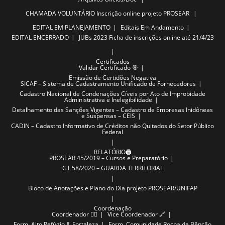
CHAMADA VOLUNTÁRIO
Inscrição online projeto PROSEAR
EDITAL EM PLANEJAMENTO
Editais Em Andamento
EDITAL ENCERRADO
JUBs 2023
Ficha de inscrições online até 21/4/23
Certificados
Validar Certificado 🎯
Emissão de Certidões Negativa
SICAF – Sistema de Cadastramento Unificado de Fornecedores
Cadastro Nacional de Condenações Cíveis por Ato de Improbidade
Administrativa e Inelegibilidade
Detalhamento das Sanções Vigentes – Cadastro de Empresas Inidôneas
e Suspensas – CEIS
CADIN – Cadastro Informativo de Créditos não Quitados do Setor Público
Federal
RELATÓRIO🖨️
PROSEAR 45/2019 – Cursos e Preparatório
GT 58/2020 – GUARDA TERRITORIAL
Bloco de Anotações e Plano do Dia projeto PROSEAR/UNIFAP
Coordenação
Coordenador ✍🏽
Vice Coordenador 🔗
Form. Alto Refúgio & Fortaleza
Form. Comunidade Rocha da Bênção