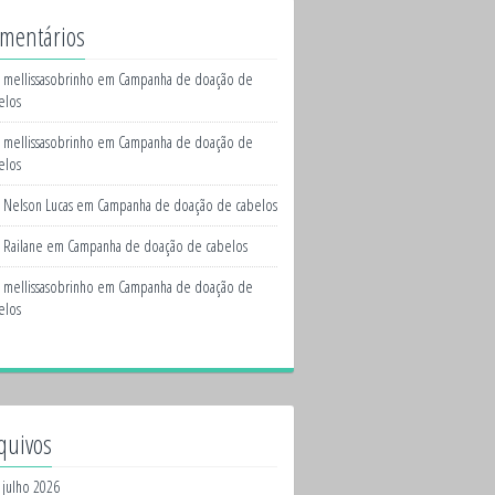
mentários
mellissasobrinho
em
Campanha de doação de
elos
mellissasobrinho
em
Campanha de doação de
elos
Nelson Lucas
em
Campanha de doação de cabelos
Railane
em
Campanha de doação de cabelos
mellissasobrinho
em
Campanha de doação de
elos
quivos
julho 2026