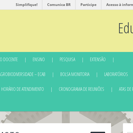
Simplifique!
Comunica BR
Participe
Acesso à infor
Ed
O DOCENTE
ENSINO
PESQUISA
EXTENSÃO
AGROBIODIVERSIDADE – ECAB
BOLSA MONITORIA
LABORATÓRIOS
HORÁRIO DE ATENDIMENTO
CRONOGRAMA DE REUNIÕES
ATAS DE