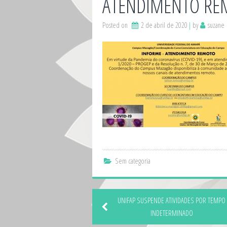
ATENDIMENTO RE
Posted on
2 de abril de 2020
by
suzane
Sem categoria
UNIFAP SUSPENDE ATIVIDADES POR TEMPO
INDETERMINADO