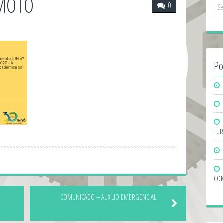
MOTO
0
Po
TUR
COM
COMUNICADO – AUXÍLIO EMERGENCIAL