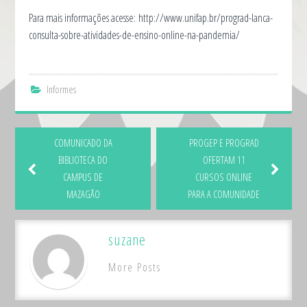
Para mais informações acesse: http://www.unifap.br/prograd-lanca-
consulta-sobre-atividades-de-ensino-online-na-pandemia/
Informes
COMUNICADO DA
PROGEP E PROGRAD
BIBLIOTECA DO
OFERTAM 11
CAMPUS DE
CURSOS ONLINE
MAZAGÃO
PARA A COMUNIDADE
suzane
More Posts