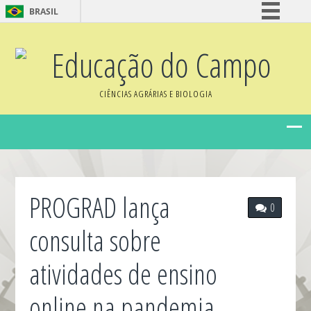
BRASIL
Simplifique!
Educação do Campo
Comunica BR
Participe
CIÊNCIAS AGRÁRIAS E BIOLOGIA
Acesso à informação
Legislação
Canais
PROGRAD lança
0
consulta sobre
atividades de ensino
online na pandemia