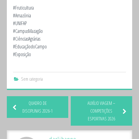
#Fruticultura
#Amazônia
#UNIFAP
#CampusMazagão
#CiênciasAgrárias
#EducaçãodoCampo
#Exposição
Sem categoria
QUADRO DE
AUXÍLIO VIAGEM –
DISCIPLINAS 2026-1
COMPETIÇÕES
ESPORTIVAS 2026