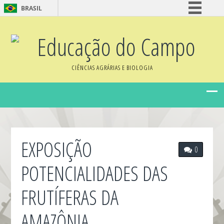
BRASIL
Simplifique!
Educação do Campo
Comunica BR
Participe
CIÊNCIAS AGRÁRIAS E BIOLOGIA
Acesso à informação
Legislação
Canais
EXPOSIÇÃO
0
POTENCIALIDADES DAS
FRUTÍFERAS DA
AMAZÔNIA