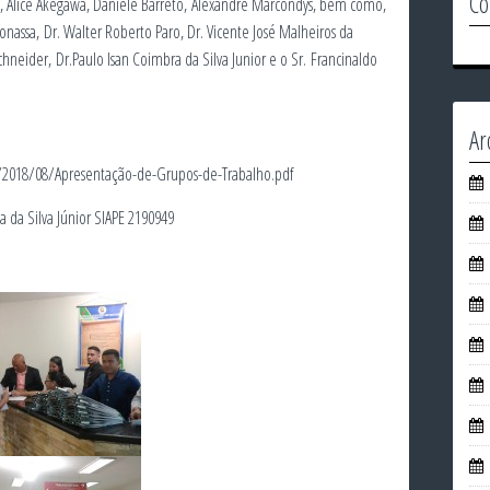
Co
o, Alice Akegawa, Daniele Barreto,
Alexandre Marcondys,
bem como,
nassa, Dr. Walter Roberto Paro, Dr. Vicente José Malheiros da
hneider, Dr.Paulo Isan Coimbra da Silva Junior e o Sr. Francinaldo
Ar
s/2018/08/Apresentação-de-Grupos-de-Trabalho.pdf
a da Silva Júnior SIAPE 2190949