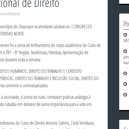
ional de Direito
ulomilhomens
Po
município do Oiapoque as atividades alusivas ao I CONGRESSO
EXTREMO NORTE.
MU
 evento foi a soma do brilhantismo do corpo acadêmico do Curso de
o TRT – 8ª Região. Audiências, Palestras, Apresentação de
pes
pio durante toda a semana.
mun
DIREITOS HUMANOS, DIREITO DO TRABALHO E CONTEXTO
PÚBLICAS, DIREITO DO TRABALHO E INCLUSÃO SOCIAL, DIREITO DO
a coerente e contextualizados.
 a sociedade, é acima de tudo, combater práticas análogas à
 do cidadão em debates de suma importância para a vida em
ofessores do Curso de Direito Antonio Sabino, Cindi Veridiana,