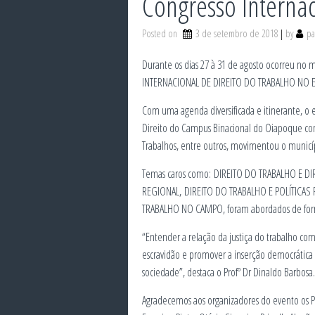
Congresso Internac
Posted on
3 de setembro de 2018
by
pa
Durante os dias 27 à 31 de agosto ocorreu no 
INTERNACIONAL DE DIREITO DO TRABALHO NO 
Com uma agenda diversificada e itinerante, o
Direito do Campus Binacional do Oiapoque com 
Trabalhos, entre outros, movimentou o municí
Temas caros como: DIREITO DO TRABALHO E 
REGIONAL, DIREITO DO TRABALHO E POLÍTICAS 
TRABALHO NO CAMPO, foram abordados de form
“Entender a relação da justiça do trabalho com
escravidão e promover a inserção democrática
sociedade”, destaca o Profº Dr Dinaldo Barbosa.
Agradecemos aos organizadores do evento os Pr