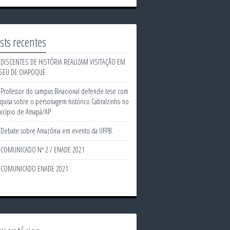
sts recentes
DISCENTES DE HISTÓRIA REALIZAM VISITAÇÃO EM
SEU DE OIAPOQUE
Professor do campus Binacional defende tese com
quisa sobre o personagem histórico Cabralzinho no
icípio de Amapá/AP
Debate sobre Amazônia em evento da UFPB.
COMUNICADO Nº 2 / ENADE 2021
COMUNICADO ENADE 2021