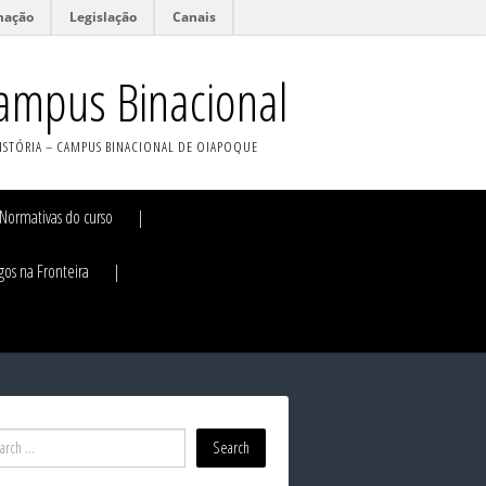
mação
Legislação
Canais
Campus Binacional
ISTÓRIA – CAMPUS BINACIONAL DE OIAPOQUE
Normativas do curso
gos na Fronteira