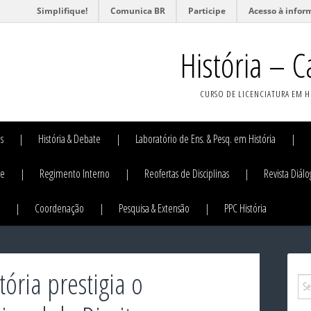
Simplifique!
Comunica BR
Participe
Acesso à infor
História – 
CURSO DE LICENCIATURA EM H
s
História & Debate
Laboratório de Ens. & Pesq. em História
me
Regimento Interno
Reofertas de Disciplinas
Revista Diálo
Coordenação
Pesquisa & Extensão
PPC História
ória prestigia o