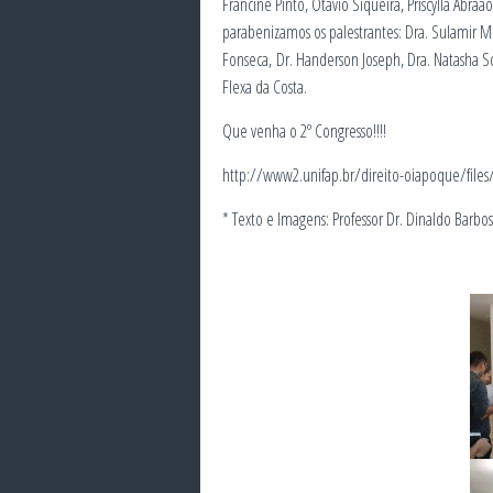
Francine Pinto, Otávio Siqueira, Priscylla Abraã
parabenizamos os palestrantes: Dra. Sulamir Mo
Fonseca, Dr. Handerson Joseph, Dra. Natasha Sc
Flexa da Costa.
Que venha o 2º Congresso!!!!
http://www2.unifap.br/direito-oiapoque/file
* Texto e Imagens: Professor Dr. Dinaldo Barbos