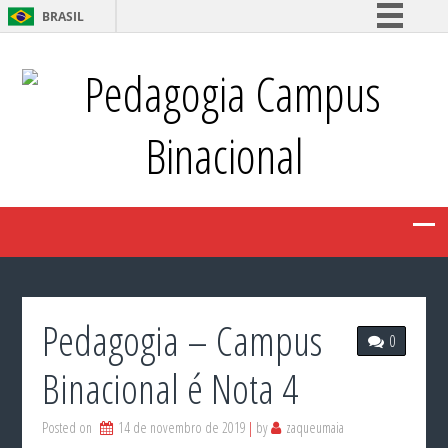
BRASIL
Simplifique!
Pedagogia Campus
Comunica BR
Participe
Binacional
Acesso à informação
Legislação
Canais
Pedagogia – Campus
0
Binacional é Nota 4
Posted on
14 de novembro de 2019
by
zaqueumaia