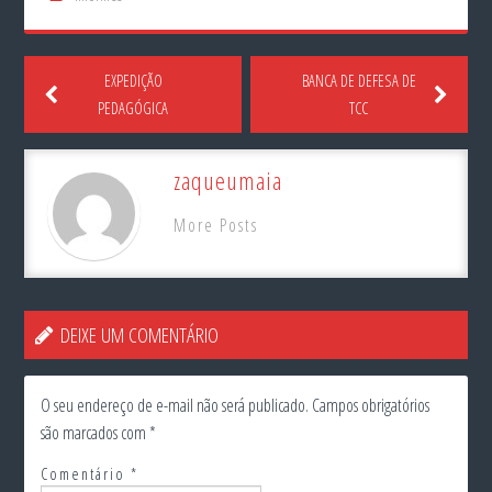
EXPEDIÇÃO
BANCA DE DEFESA DE
PEDAGÓGICA
TCC
zaqueumaia
More Posts
DEIXE UM COMENTÁRIO
O seu endereço de e-mail não será publicado.
Campos obrigatórios
são marcados com
*
Comentário
*