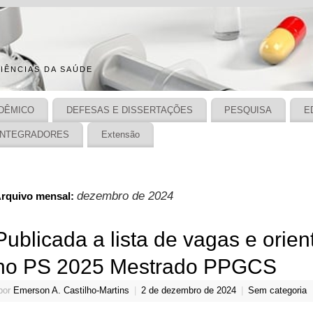
IÊNCIAS DA SAÚDE
DÊMICO
DEFESAS E DISSERTAÇÕES
PESQUISA
E
INTEGRADORES
Extensão
dezembro de 2024
rquivo mensal:
Publicada a lista de vagas e orie
no PS 2025 Mestrado PPGCS
por
Emerson A. Castilho-Martins
|
2 de dezembro de 2024
|
Sem categoria