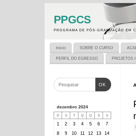
PPGCS
PROGRAMA DE PÓS-GRADUAÇÃO EM C
Início
SOBRE O CURSO
ACA
PERFIL DO EGRESSO
PROJETOS 
OK
A
dezembro 2024
D
S
T
Q
Q
S
S
1
2
3
4
5
6
7
8
9
10
11
12
13
14