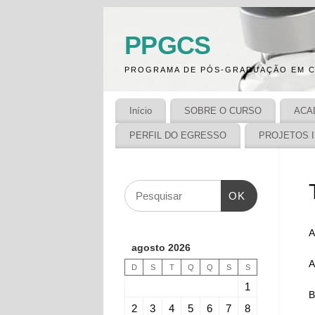
PPGCS
PROGRAMA DE PÓS-GRADUAÇÃO EM C
Início
SOBRE O CURSO
ACA
PERFIL DO EGRESSO
PROJETOS 
OK
A
agosto 2026
A
D
S
T
Q
Q
S
S
1
B
2
3
4
5
6
7
8