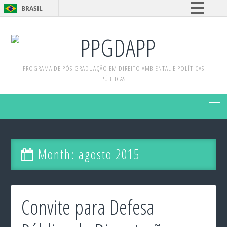
BRASIL
Simplifique!
PPGDAPP
Comunica BR
Participe
PROGRAMA DE PÓS-GRADUAÇÃO EM DIREITO AMBIENTAL E POLÍTICAS
Acesso à informação
PÚBLICAS
Legislação
Canais
Month:
agosto 2015
Convite para Defesa