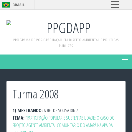
BRASIL
Simplifique!
PPGDAPP
Comunica BR
Participe
PROGRAMA DE PÓS-GRADUAÇÃO EM DIREITO AMBIENTAL E POLÍTICAS
Acesso à informação
PÚBLICAS
Legislação
Canais
Turma 2008
1)
MESTRANDO:
ADIEL DE SOUSA DINIZ
TEMA:
“PARTICIPAÇÃO POPULAR E SUSTENTABILIDADE: O CASO DO
PROJETO AGENTE AMBIENTAL COMUNITÁRIO DO AMAPÁ NA APA DA