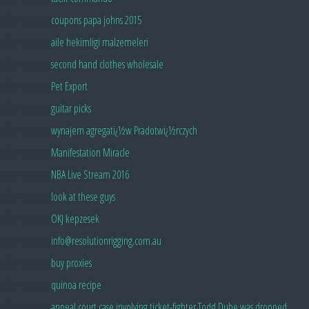
Pingback:
coupons papa johns 2015
Pingback:
aile hekimligi malzemeleri
Pingback:
second hand clothes wholesale
Pingback:
Pet Export
Pingback:
guitar picks
Pingback:
wynajem agregatï¿½w Pradotwï¿½rczych
Pingback:
Manifestation Miracle
Pingback:
NBA Live Stream 2016
Pingback:
look at these guys
Pingback:
OKJ kepzesek
Pingback:
info@resolutionrigging.com.au
Pingback:
buy proxies
Pingback:
quinoa recipe
Pingback:
appeal court case involving ticket-fighter Todd Dube was dropped