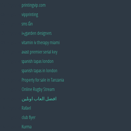
Pingback:
printingvip.com
Pingback:
vipprinting
Pingback:
sms lån
Pingback:
ï»¿garden designers
Pingback:
vitamin iv therapy miami
Pingback:
avast premier serial key
Pingback:
spanish tapas london
Pingback:
spanish tapas in london
Pingback:
Property for sale in Tanzania
Pingback:
Online Rugby Stream
Pingback:
افضل العاب اونلين
Pingback:
Rafael
Pingback:
club flyer
Pingback:
Kurma