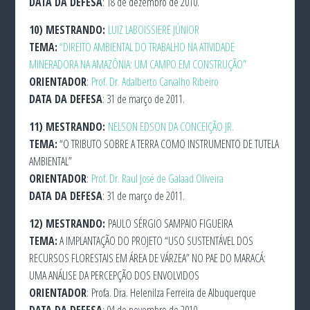
DATA DA DEFESA
: 18 de dezembro de 2010.
10)
MESTRANDO:
LUIZ LABOISSIERE JÚNIOR
TEMA:
“DIREITO AMBIENTAL DO TRABALHO NA ATIVIDADE
MINERADORA NA AMAZÔNIA: UM CAMPO EM CONSTRUÇÃO”
ORIENTADOR
:
Prof. Dr. Adalberto Carvalho Ribeiro
DATA DA DEFESA
: 31 de março de 2011.
11)
MESTRANDO:
NELSON EDSON DA CONCEIÇÃO JR.
TEMA:
“O TRIBUTO SOBRE A TERRA COMO INSTRUMENTO DE TUTELA
AMBIENTAL”
ORIENTADOR
:
Prof. Dr. Raul José de Galaad Oliveira
DATA DA DEFESA
: 31 de março de 2011.
12)
MESTRANDO:
PAULO SÉRGIO SAMPAIO FIGUEIRA
TEMA:
A IMPLANTAÇÃO DO PROJETO “USO SUSTENTÁVEL DOS
RECURSOS FLORESTAIS EM ÁREA DE VÁRZEA” NO PAE DO MARACÁ:
UMA ANÁLISE DA PERCEPÇÃO DOS ENVOLVIDOS
ORIENTADOR
: Profa. Dra. Helenilza Ferreira de Albuquerque