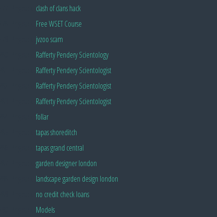
Pingback:
clash of clans hack
Pingback:
Free WSET Course
Pingback:
jvzoo scam
Pingback:
Rafferty Pendery Scientology
Pingback:
Rafferty Pendery Scientologist
Pingback:
Rafferty Pendery Scientologist
Pingback:
Rafferty Pendery Scientologist
Pingback:
follar
Pingback:
tapas shoreditch
Pingback:
tapas grand central
Pingback:
garden designer london
Pingback:
landscape garden design london
Pingback:
no credit check loans
Pingback:
Models