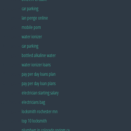
Pingback:
car parking
Pingback:
lan penge online
Pingback:
mobile porn
Pingback:
water ionizer
Pingback:
car parking
Pingback:
bottled alkaline water
Pingback:
water ionizer loans
Pingback:
pay per day loans plan
Pingback:
pay per day loan plans
Pingback:
electrician starting salary
Pingback:
electricians bag
Pingback:
locksmith rochester mn
Pingback:
top 10 locksmith
Pingback:
plumbers in colorado springs ca