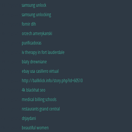
Pingback:
samsung unlock
Pingback:
samsung unlocking
Pingback:
fornir dlh
Pingback:
orzech amerykanski
Pingback:
purificadoras
Pingback:
iv therapy in fort lauderdale
Pingback:
blaty drewniane
Pingback:
ebay usa casillero virtual
Pingback:
http://ballklick.info/story.php?id=60510
Pingback:
4k blackhat seo
Pingback:
medical billing schools
Pingback:
restaurants grand central
Pingback:
drjaydani
Pingback:
beautiful women