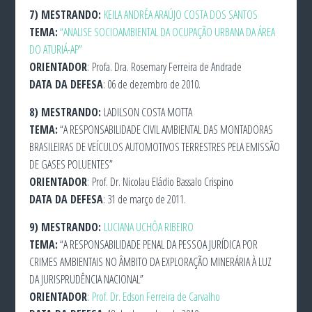
7)
MESTRANDO:
KEILA ANDRÉA ARAÚJO COSTA DOS SANTOS
TEMA:
“ANALISE SOCIOAMBIENTAL DA OCUPAÇÃO URBANA DA ÁREA
DO ATURIÁ-AP”
ORIENTADOR
: Profa. Dra. Rosemary Ferreira de Andrade
DATA DA DEFESA
: 06 de dezembro de 2010.
8)
MESTRANDO:
LADILSON COSTA MOTTA
TEMA:
“A RESPONSABILIDADE CIVIL AMBIENTAL DAS MONTADORAS
BRASILEIRAS DE VEÍCULOS AUTOMOTIVOS TERRESTRES PELA EMISSÃO
DE GASES POLUENTES”
ORIENTADOR
: Prof. Dr. Nicolau Eládio Bassalo Crispino
DATA DA DEFESA
: 31 de março de 2011.
9)
MESTRANDO:
LUCIANA UCHÔA RIBEIRO
TEMA:
“A RESPONSABILIDADE PENAL DA PESSOA JURÍDICA POR
CRIMES AMBIENTAIS NO ÂMBITO DA EXPLORAÇÃO MINERÁRIA À LUZ
DA JURISPRUDÊNCIA NACIONAL”
ORIENTADOR
:
Prof. Dr. Edson Ferreira de Carvalho