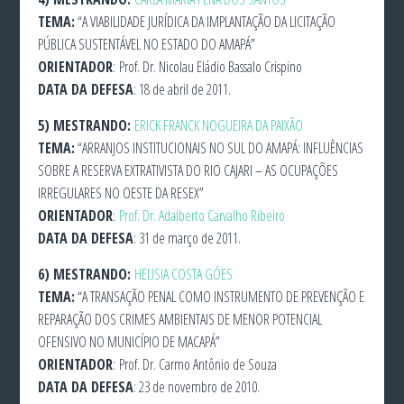
TEMA:
“A VIABILIDADE JURÍDICA DA IMPLANTAÇÃO DA LICITAÇÃO
PÚBLICA SUSTENTÁVEL NO ESTADO DO AMAPÁ”
ORIENTADOR
: Prof. Dr. Nicolau Eládio Bassalo Crispino
DATA DA DEFESA
: 18 de abril de 2011.
5)
MESTRANDO:
ERICK FRANCK NOGUEIRA DA PAIXÃO
TEMA:
“ARRANJOS INSTITUCIONAIS NO SUL DO AMAPÁ: INFLUÊNCIAS
SOBRE A RESERVA EXTRATIVISTA DO RIO CAJARI – AS OCUPAÇÕES
IRREGULARES NO OESTE DA RESEX”
ORIENTADOR
:
Prof. Dr. Adalberto Carvalho Ribeiro
DATA DA DEFESA
: 31 de março de 2011.
6)
MESTRANDO:
HELISIA COSTA GÓES
TEMA:
“A TRANSAÇÃO PENAL COMO INSTRUMENTO DE PREVENÇÃO E
REPARAÇÃO DOS CRIMES AMBIENTAIS DE MENOR POTENCIAL
OFENSIVO NO MUNICÍPIO DE MACAPÁ”
ORIENTADOR
: Prof. Dr. Carmo Antônio de Souza
DATA DA DEFESA
: 23 de novembro de 2010.