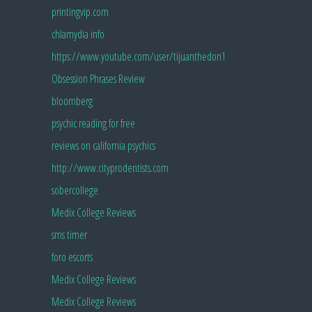
Pingback:
printingvip.com
Pingback:
chlamydia info
Pingback:
https://www.youtube.com/user/tijuanthedon1
Pingback:
Obsession Phrases Review
Pingback:
bloomberg
Pingback:
psychic reading for free
Pingback:
reviews on california psychics
Pingback:
http://www.cityprodentists.com
Pingback:
sobercollege
Pingback:
Medix College Reviews
Pingback:
sms timer
Pingback:
foro escorts
Pingback:
Medix College Reviews
Pingback:
Medix College Reviews