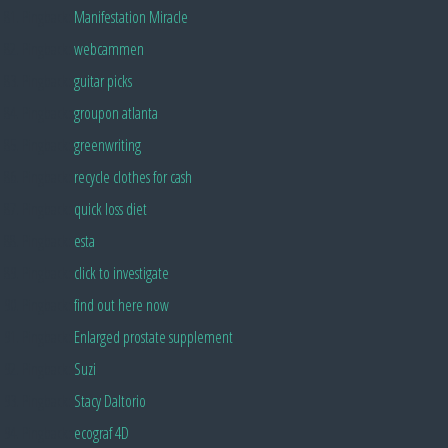
Pingback:
Manifestation Miracle
Pingback:
webcammen
Pingback:
guitar picks
Pingback:
groupon atlanta
Pingback:
greenwriting
Pingback:
recycle clothes for cash
Pingback:
quick loss diet
Pingback:
esta
Pingback:
click to investigate
Pingback:
find out here now
Pingback:
Enlarged prostate supplement
Pingback:
Suzi
Pingback:
Stacy Daltorio
Pingback:
ecograf 4D