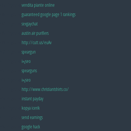
Pingback:
vendita piante online
Pingback:
guaranteed google page 1 rankings
Pingback:
sexgaychat
Pingback:
austin air purifiers
Pingback:
http://cutt.us/euAv
Pingback:
speargun
Pingback:
ï»¿seo
Pingback:
spearguns
Pingback:
ï»¿seo
Pingback:
http://www.christiantshirts.co/
Pingback:
instant payday
Pingback:
kopya icerik
Pingback:
send earnings
Pingback:
google hack