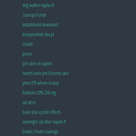
Pingback:
dog walker naples fl
Pingback:
Startups Funds
Pingback:
installshield download
Pingback:
keepyourhair.cba.pl
Pingback:
crossfit
Pingback:
porno
Pingback:
pet sitter in naples
Pingback:
lovetts lovin pet & home care
Pingback:
phen375 where to buy
Pingback:
forskolin 20% 250 mg
Pingback:
cat sitter
Pingback:
brain plus iq side effects
Pingback:
overnight cat sitter naples fl
Pingback:
Eulalio Tirado Lizarraga