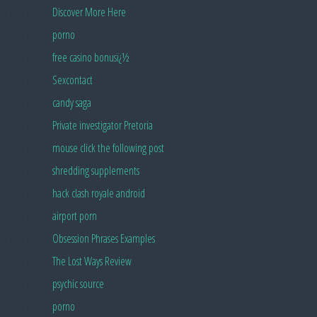
Pingback:
Discover More Here
Pingback:
porno
Pingback:
free casino bonusï¿½
Pingback:
Sexcontact
Pingback:
candy saga
Pingback:
Private investigator Pretoria
Pingback:
mouse click the following post
Pingback:
shredding supplements
Pingback:
hack clash royale android
Pingback:
airport porn
Pingback:
Obsession Phrases Examples
Pingback:
The Lost Ways Review
Pingback:
psychic source
Pingback:
porno