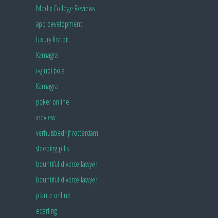
Pingback:
Medix College Reviews
Pingback:
app development
Pingback:
luxury fire pit
Pingback:
Kamagra
Pingback:
ï»¿judi bola
Pingback:
Kamagra
Pingback:
poker online
Pingback:
xreview
Pingback:
verhuisbedrijf rotterdam
Pingback:
sleeping pills
Pingback:
bountiful divorce lawyer
Pingback:
bountiful divorce lawyer
Pingback:
piante online
Pingback:
edarling