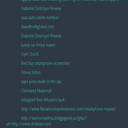
Pingback:
Diabetes Destroyer Review
Pingback:
usaa auto claims number
Pingback:
dave@redsglobal.com
Pingback:
Diabetes Destroyer Review
Pingback:
luxury car rental miami
Pingback:
Gym Shorts
Pingback:
Best buy smartphone accessories
Pingback:
Fitness Video
Pingback:
vape pens made in the usa
Pingback:
Cleveland Malamud
Pingback:
instagram free followers hack
Pingback:
http://www.flatratecomputerservice.com/smartphone-repairs/
Pingback:
http://karinochwilma.bloggagratis.se/gilla/?
url=http://www.dollarpe.com