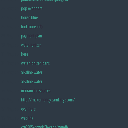
Pingback:
pop over here
Pingback:
house blue
Pingback:
find more info
Pingback:
payment plan
Pingback:
water ionizer
Pingback:
here
Pingback:
water ionizer loans
Pingback:
alkaline water
Pingback:
alkaline water
Pingback:
insurance resources
Pingback:
http://makemoney.camkingz.com/
Pingback:
over here
Pingback:
weblink
Pingback:
ccn2785xdnwdc5bwedsj4wsndb