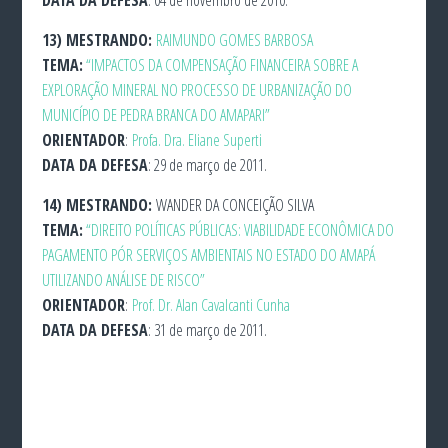
DATA DA DEFESA
: 04 de novembro de 2010.
13)
MESTRANDO:
RAIMUNDO GOMES BARBOSA
TEMA:
“IMPACTOS DA COMPENSAÇÃO FINANCEIRA SOBRE A
EXPLORAÇÃO MINERAL NO PROCESSO DE URBANIZAÇÃO DO
MUNICÍPIO DE PEDRA BRANCA DO AMAPARI”
ORIENTADOR
:
Profa. Dra. Eliane Superti
DATA DA DEFESA
: 29 de março de 2011.
14)
MESTRANDO:
WANDER DA CONCEIÇÃO SILVA
TEMA:
“DIREITO POLÍTICAS PÚBLICAS: VIABILIDADE ECONÔMICA DO
PAGAMENTO PÓR SERVIÇOS AMBIENTAIS NO ESTADO DO AMAPÁ
UTILIZANDO ANÁLISE DE RISCO”
ORIENTADOR
:
Prof. Dr. Alan Cavalcanti Cunha
DATA DA DEFESA
: 31 de março de 2011.