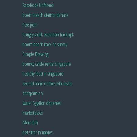
Pingback:
Facebook Unfriend
Pingback:
boom beach diamonds hack
Pingback:
free porn
Pingback:
hungry shark evolution hack apk
Pingback:
boom beach hack no survey
Pingback:
Simple Drawing
Pingback:
bouncy castle rental singapore
Pingback:
healthy food in singapore
Pingback:
second hand clothes wholesale
Pingback:
antispam e.v.
Pingback:
water 5 gallon dispenser
Pingback:
marketplace
Pingback:
Meredith
Pingback:
pet sitter in naples