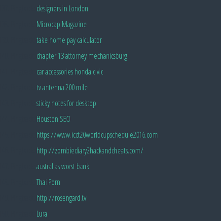
Pingback:
designers in London
Pingback:
Microcap Magazine
Pingback:
take home pay calculator
Pingback:
chapter 13 attorney mechanicsburg
Pingback:
car accessories honda civic
Pingback:
tv antenna 200 mile
Pingback:
sticky notes for desktop
Pingback:
Houston SEO
Pingback:
https://www.icct20worldcupschedule2016.com
Pingback:
http://zombiediary2hackandcheats.com/
Pingback:
australias worst bank
Pingback:
Thai Porn
Pingback:
http://rosengard.tv
Pingback:
Lura