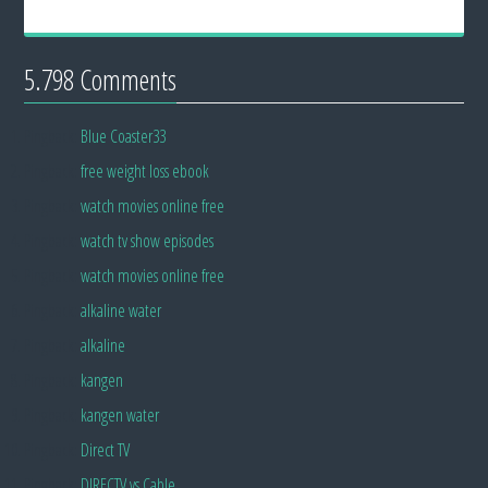
5.798 Comments
Pingback:
Blue Coaster33
Pingback:
free weight loss ebook
Pingback:
watch movies online free
Pingback:
watch tv show episodes
Pingback:
watch movies online free
Pingback:
alkaline water
Pingback:
alkaline
Pingback:
kangen
Pingback:
kangen water
Pingback:
Direct TV
Pingback:
DIRECTV vs Cable