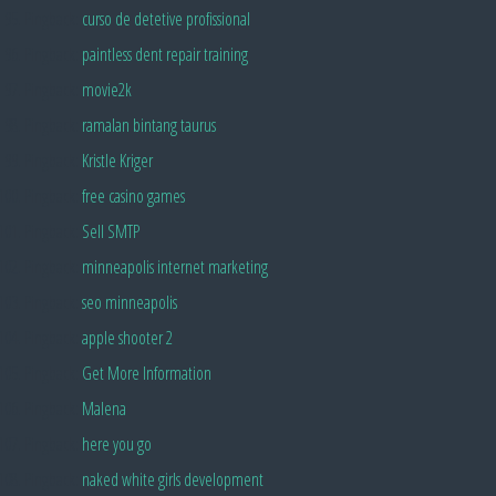
Pingback:
curso de detetive profissional
Pingback:
paintless dent repair training
Pingback:
movie2k
Pingback:
ramalan bintang taurus
Pingback:
Kristle Kriger
Pingback:
free casino games
Pingback:
Sell SMTP
Pingback:
minneapolis internet marketing
Pingback:
seo minneapolis
Pingback:
apple shooter 2
Pingback:
Get More Information
Pingback:
Malena
Pingback:
here you go
Pingback:
naked white girls development