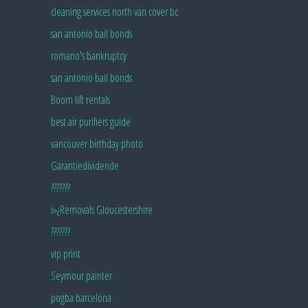
Pingback:
cleaning services north van cover bc
Pingback:
san antonio bail bonds
Pingback:
romano's bankruptcy
Pingback:
san antonio bail bonds
Pingback:
Boom lift rentals
Pingback:
best air purifiers guide
Pingback:
vancouver birthday photo
Pingback:
Garantiedividende
Pingback:
???????
Pingback:
ï»¿Removals Gloucestershire
Pingback:
???????
Pingback:
vip print
Pingback:
Seymour painter
Pingback:
pogba barcelona