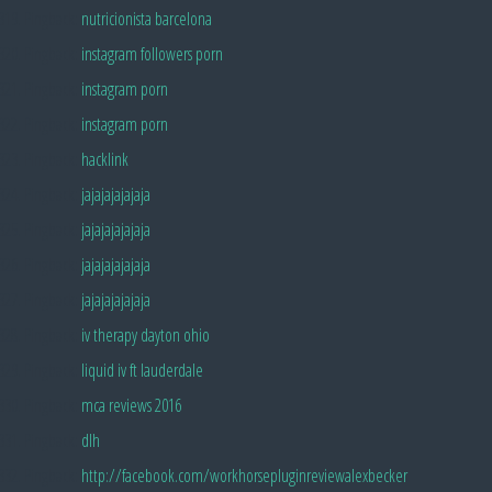
Pingback:
nutricionista barcelona
Pingback:
instagram followers porn
Pingback:
instagram porn
Pingback:
instagram porn
Pingback:
hacklink
Pingback:
jajajajajajaja
Pingback:
jajajajajajaja
Pingback:
jajajajajajaja
Pingback:
jajajajajajaja
Pingback:
iv therapy dayton ohio
Pingback:
liquid iv ft lauderdale
Pingback:
mca reviews 2016
Pingback:
dlh
Pingback:
http://facebook.com/workhorsepluginreviewalexbecker