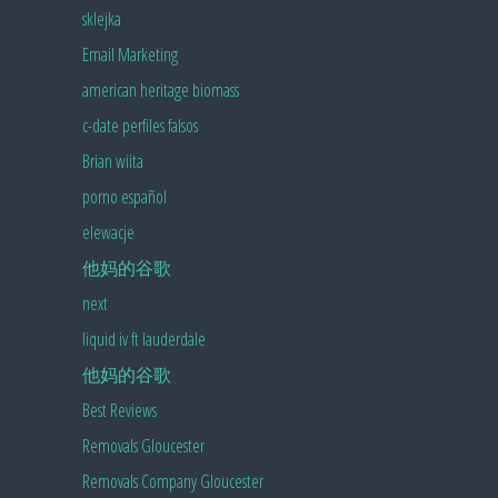
Pingback:
sklejka
Pingback:
Email Marketing
Pingback:
american heritage biomass
Pingback:
c-date perfiles falsos
Pingback:
Brian wiita
Pingback:
porno español
Pingback:
elewacje
Pingback:
他妈的谷歌
Pingback:
next
Pingback:
liquid iv ft lauderdale
Pingback:
他妈的谷歌
Pingback:
Best Reviews
Pingback:
Removals Gloucester
Pingback:
Removals Company Gloucester