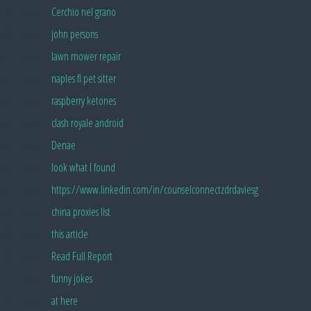
Pingback:
Cerchio nel grano
Pingback:
john persons
Pingback:
lawn mower repair
Pingback:
naples fl pet sitter
Pingback:
raspberry ketones
Pingback:
clash royale android
Pingback:
Denae
Pingback:
look what I found
Pingback:
https://www.linkedin.com/in/counselconnectzdrdaviesg
Pingback:
china proxies list
Pingback:
this article
Pingback:
Read Full Report
Pingback:
funny jokes
Pingback:
at here