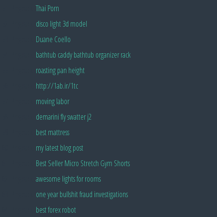
Pingback:
Thai Porn
Pingback:
disco light 3d model
Pingback:
Duane Coello
Pingback:
bathtub caddy bathtub organizer rack
Pingback:
roasting pan height
Pingback:
http://1ab.ir/1tc
Pingback:
moving labor
Pingback:
demarini fly swatter j2
Pingback:
best mattress
Pingback:
my latest blog post
Pingback:
Best Seller Micro Stretch Gym Shorts
Pingback:
awesome lights for rooms
Pingback:
one year bullshit fraud investigations
Pingback:
best forex robot