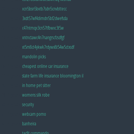
Pingback:
xcn5bsn5bvtb7sdn5cnvbttecc
Pingback:
3xdt57wf4dimdn5bf2dwefsda
Pingback:
c47ntmqx3cn57tfbwxc3t5w
Pingback:
xntnctawc4n7nangrscfzsdfgf
Pingback:
xt5m8ct4ykwk7rdywx8t54w5ctxsdf
Pingback:
mandolin picks
Pingback:
cheapest online car insurance
Pingback:
state farm life insurance bloomington il
Pingback:
in home pet sitter
Pingback:
womens silk robe
Pingback:
security
Pingback:
webcam porno
Pingback:
banheira
Pingback:
tacfit commando