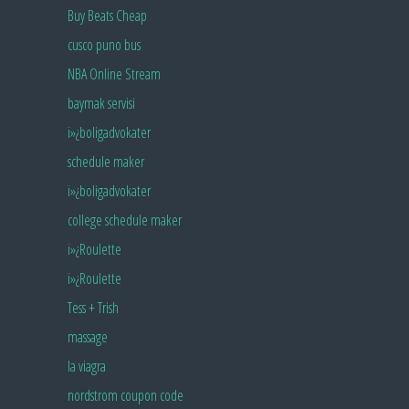
Pingback:
Buy Beats Cheap
Pingback:
cusco puno bus
Pingback:
NBA Online Stream
Pingback:
baymak servisi
Pingback:
ï»¿boligadvokater
Pingback:
schedule maker
Pingback:
ï»¿boligadvokater
Pingback:
college schedule maker
Pingback:
ï»¿Roulette
Pingback:
ï»¿Roulette
Pingback:
Tess + Trish
Pingback:
massage
Pingback:
la viagra
Pingback:
nordstrom coupon code