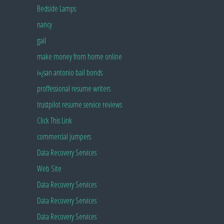
Pingback:
Bedside Lamps
Pingback:
nancy
Pingback:
gail
Pingback:
make money from home online
Pingback:
ï»¿san antonio bail bonds
Pingback:
proffessional resume writers
Pingback:
trustpilot resume service reviews
Pingback:
Click This Link
Pingback:
commercial jumpers
Pingback:
Data Recovery Services
Pingback:
Web Site
Pingback:
Data Recovery Services
Pingback:
Data Recovery Services
Pingback:
Data Recovery Services