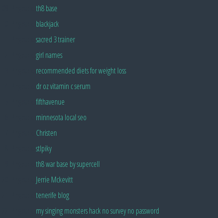
Pingback:
th8 base
Pingback:
blackjack
Pingback:
sacred 3 trainer
Pingback:
girl names
Pingback:
recommended diets for weight loss
Pingback:
dr oz vitamin c serum
Pingback:
fifthavenue
Pingback:
minnesota local seo
Pingback:
Christen
Pingback:
stlpiky
Pingback:
th8 war base by supercell
Pingback:
Jerrie Mckevitt
Pingback:
tenerife blog
Pingback:
my singing monsters hack no survey no password