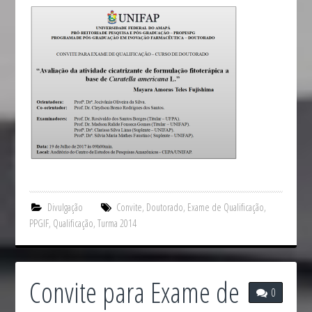
Divulgação
Convite
,
Doutorado
,
Exame de Qualificação
,
PPGIF
,
Qualificação
,
Turma 2014
Convite para Exame de
0