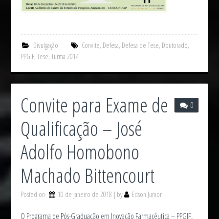
Divulgação
Convite
,
Defesa
,
Defesa de Tese
,
Doutorado
,
PPGIF
,
Tese
,
Turma 2014
Convite para Exame de
0
Qualificação – José
Adolfo Homobono
Machado Bittencourt
Posted on
10 de janeiro de 2018
by
Edson Junior
O Programa de Pós-Graduação em Inovação Farmacêutica – PPGIF,