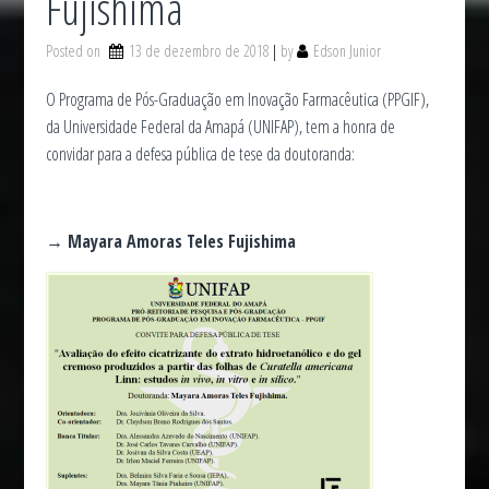
Fujishima
Posted on
13 de dezembro de 2018
by
Edson Junior
O Programa de Pós-Graduação em Inovação Farmacêutica (PPGIF),
da Universidade Federal da Amapá (UNIFAP), tem a honra de
convidar para a defesa pública de tese da doutoranda:
→ Mayara Amoras Teles Fujishima