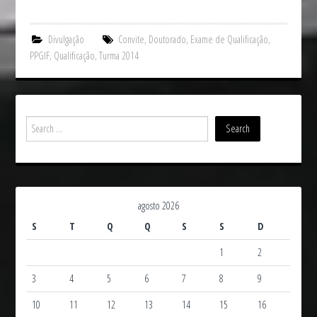
Divulgação
Convite
,
Doutorado
,
Exame de Qualificação
,
PPGIF
,
Qualificação
,
Turma 2014
agosto 2026
S
T
Q
Q
S
S
D
1
2
3
4
5
6
7
8
9
10
11
12
13
14
15
16