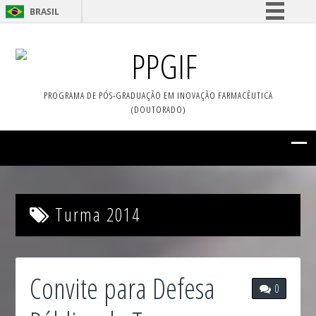
BRASIL
Simplifique!
PPGIF
Comunica BR
Participe
PROGRAMA DE PÓS-GRADUAÇÃO EM INOVAÇÃO FARMACÊUTICA
Acesso à informação
(DOUTORADO)
Legislação
Canais
Turma 2014
Convite para Defesa
0