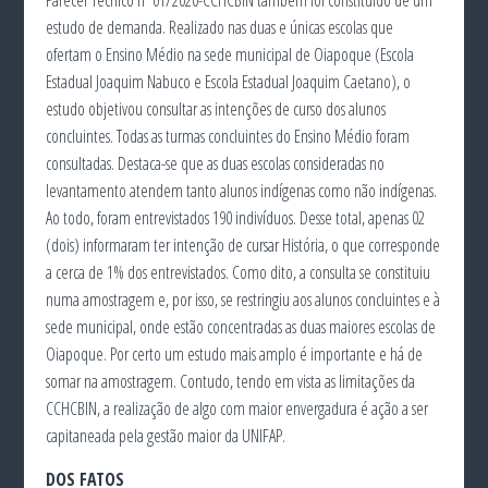
Parecer Técnico nº 01/2020-CCHCBIN também foi constituído de um
estudo de demanda. Realizado nas duas e únicas escolas que
ofertam o Ensino Médio na sede municipal de Oiapoque (Escola
Estadual Joaquim Nabuco e Escola Estadual Joaquim Caetano), o
estudo objetivou consultar as intenções de curso dos alunos
concluintes. Todas as turmas concluintes do Ensino Médio foram
consultadas. Destaca-se que as duas escolas consideradas no
levantamento atendem tanto alunos indígenas como não indígenas.
Ao todo, foram entrevistados 190 indivíduos. Desse total, apenas 02
(dois) informaram ter intenção de cursar História, o que corresponde
a cerca de 1% dos entrevistados. Como dito, a consulta se constituiu
numa amostragem e, por isso, se restringiu aos alunos concluintes e à
sede municipal, onde estão concentradas as duas maiores escolas de
Oiapoque. Por certo um estudo mais amplo é importante e há de
somar na amostragem. Contudo, tendo em vista as limitações da
CCHCBIN, a realização de algo com maior envergadura é ação a ser
capitaneada pela gestão maior da UNIFAP.
DOS FATOS