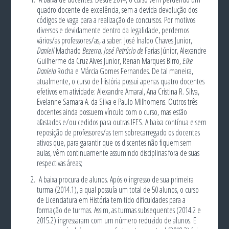
quadro docente de excelência, sem a devida devolução dos
códigos de vaga para a realização de concursos. Por motivos
diversos e devidamente dentro da legalidade, perdemos
vários/as professores/as, a saber: José Inaldo Chaves Junior,
Danieli
Machado
Bezerra, José Petrúcio de
Farias Júnior, Alexandre
Guilherme da Cruz Alves Junior, Renan Marques Birro,
Elke
Daniela
Rocha e Márcia Gomes Fernandes. De tal maneira,
atualmente, o curso de História possui apenas quatro docentes
efetivos em atividade: Alexandre Amaral, Ana Cristina R. Silva,
Evelanne Samara A. da Silva e Paulo Milhomens. Outros três
docentes ainda possuem vínculo com o curso, mas estão
afastados e/ou cedidos para outras IFES. A baixa contínua e sem
reposição de professores/as tem sobrecarregado os docentes
ativos que, para garantir que os discentes não fiquem sem
aulas, vêm continuamente assumindo disciplinas fora de suas
respectivas áreas;
A baixa procura de alunos. Após o ingresso de sua primeira
turma (2014.1), a qual possuía um total de 50 alunos, o curso
de Licenciatura em História tem tido dificuldades para a
formação de turmas. Assim, as turmas subsequentes (2014.2 e
2015.2) ingressaram com um número reduzido de alunos. E