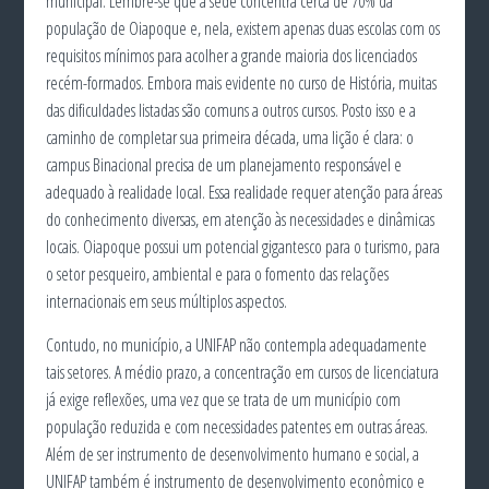
municipal. Lembre-se que a sede concentra cerca de 70% da
população de Oiapoque e, nela, existem apenas duas escolas com os
requisitos mínimos para acolher a grande maioria dos licenciados
recém-formados. Embora mais evidente no curso de História, muitas
das dificuldades listadas são comuns a outros cursos. Posto isso e a
caminho de completar sua primeira década, uma lição é clara: o
campus Binacional precisa de um planejamento responsável e
adequado à realidade local. Essa realidade requer atenção para áreas
do conhecimento diversas, em atenção às necessidades e dinâmicas
locais. Oiapoque possui um potencial gigantesco para o turismo, para
o setor pesqueiro, ambiental e para o fomento das relações
internacionais em seus múltiplos aspectos.
Contudo, no município, a UNIFAP não contempla adequadamente
tais setores. A médio prazo, a concentração em cursos de licenciatura
já exige reflexões, uma vez que se trata de um município com
população reduzida e com necessidades patentes em outras áreas.
Além de ser instrumento de desenvolvimento humano e social, a
UNIFAP também é instrumento de desenvolvimento econômico e