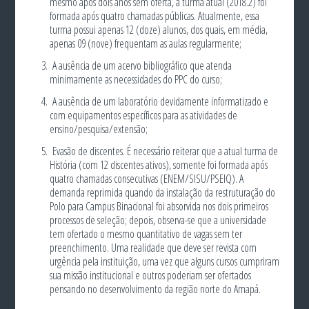
mesmo após dois anos sem oferta, a turma atual (2018.2) foi
formada após quatro chamadas públicas. Atualmente, essa
turma possui apenas 12 (doze) alunos, dos quais, em média,
apenas 09 (nove) frequentam as aulas regularmente;
A ausência de um acervo bibliográfico que atenda
minimamente as necessidades do PPC do curso;
A ausência de um laboratório devidamente informatizado e
com equipamentos específicos para as atividades de
ensino/pesquisa/extensão;
Evasão de discentes. É necessário reiterar que a atual turma de
História (com 12 discentes ativos), somente foi formada após
quatro chamadas consecutivas (ENEM/SISU/PSEIQ). A
demanda reprimida quando da instalação da restruturação do
Polo para Campus Binacional foi absorvida nos dois primeiros
processos de seleção; depois, observa-se que a universidade
tem ofertado o mesmo quantitativo de vagas sem ter
preenchimento. Uma realidade que deve ser revista com
urgência pela instituição, uma vez que alguns cursos cumpriram
sua missão institucional e outros poderiam ser ofertados
pensando no desenvolvimento da região norte do Amapá.