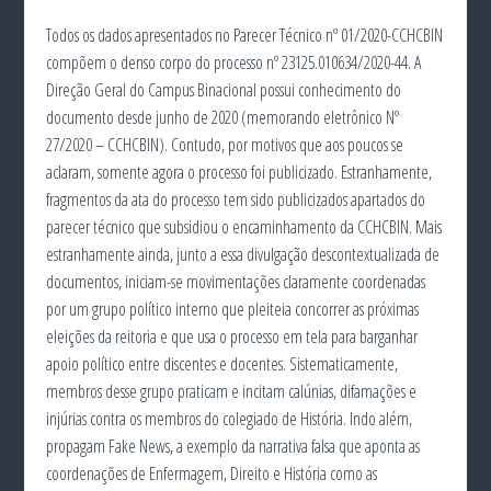
Todos os dados apresentados no Parecer Técnico nº 01/2020-CCHCBIN
compõem o denso corpo do processo nº 23125.010634/2020-44. A
Direção Geral do Campus Binacional possui conhecimento do
documento desde junho de 2020 (memorando eletrônico Nº
27/2020 – CCHCBIN). Contudo, por motivos que aos poucos se
aclaram, somente agora o processo foi publicizado. Estranhamente,
fragmentos da ata do processo tem sido publicizados apartados do
parecer técnico que subsidiou o encaminhamento da CCHCBIN. Mais
estranhamente ainda, junto a essa divulgação descontextualizada de
documentos, iniciam-se movimentações claramente coordenadas
por um grupo político interno que pleiteia concorrer as próximas
eleições da reitoria e que usa o processo em tela para barganhar
apoio político entre discentes e docentes. Sistematicamente,
membros desse grupo praticam e incitam calúnias, difamações e
injúrias contra os membros do colegiado de História. Indo além,
propagam Fake News, a exemplo da narrativa falsa que aponta as
coordenações de Enfermagem, Direito e História como as