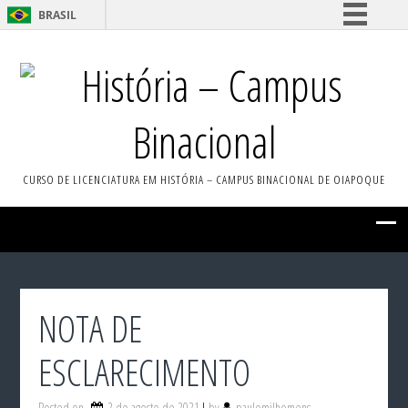
BRASIL
Simplifique!
História – Campus
Comunica BR
Participe
Binacional
Acesso à informação
Legislação
CURSO DE LICENCIATURA EM HISTÓRIA – CAMPUS BINACIONAL DE OIAPOQUE
Canais
NOTA DE
ESCLARECIMENTO
Posted on
2 de agosto de 2021
by
paulomilhomens