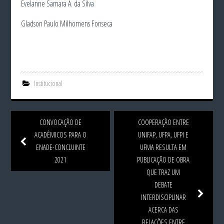
Evelanne Samara A. da Silva
Gladson Paulo Milhomens Fonseca
Institucional
CONVOCAÇÃO DE
COOPERAÇÃO ENTRE
ACADÊMICOS PARA O
UNIFAP, UFPA, UFPI E
ENADE-CONCLUINTE
UFMA RESULTA EM
2021
PUBLICAÇÃO DE OBRA
QUE TRAZ UM
DEBATE
INTERDISCIPLINAR
ACERCA DAS
RELAÇÕES ENTRE