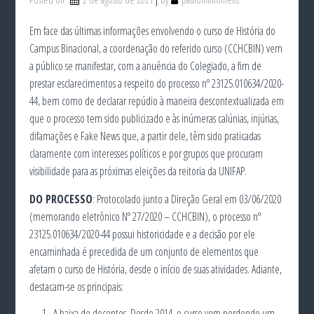
Em face das últimas informações envolvendo o curso de História do
Campus Binacional, a coordenação do referido curso (CCHCBIN) vem
a público se manifestar, com a anuência do Colegiado, a fim de
prestar esclarecimentos a respeito do processo nº 23125.010634/2020-
44, bem como de declarar repúdio à maneira descontextualizada em
que o processo tem sido publicizado e às inúmeras calúnias, injúrias,
difamações e Fake News que, a partir dele, têm sido praticadas
claramente com interesses políticos e por grupos que procuram
visibilidade para as próximas eleições da reitoria da UNIFAP.
DO PROCESSO
: Protocolado junto a Direção Geral em 03/06/2020
(memorando eletrônico Nº 27/2020 – CCHCBIN), o processo nº
23125.010634/2020-44 possui historicidade e a decisão por ele
encaminhada é precedida de um conjunto de elementos que
afetam o curso de História, desde o início de suas atividades. Adiante,
destacam-se os principais:
A baixa de docentes. Desde 2014, o curso vem perdendo um