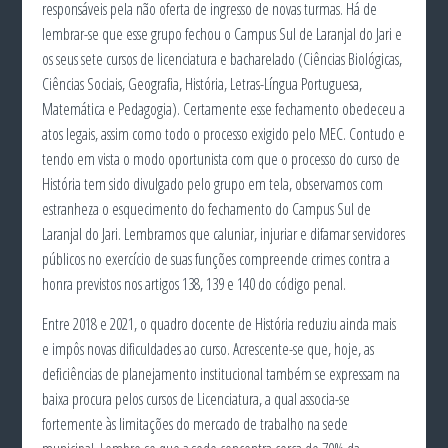
responsáveis pela não oferta de ingresso de novas turmas. Há de
lembrar-se que esse grupo fechou o Campus Sul de Laranjal do Jari e
os seus sete cursos de licenciatura e bacharelado (Ciências Biológicas,
Ciências Sociais, Geografia, História, Letras-Língua Portuguesa,
Matemática e Pedagogia). Certamente esse fechamento obedeceu a
atos legais, assim como todo o processo exigido pelo MEC. Contudo e
tendo em vista o modo oportunista com que o processo do curso de
História tem sido divulgado pelo grupo em tela, observamos com
estranheza o esquecimento do fechamento do Campus Sul de
Laranjal do Jari. Lembramos que caluniar, injuriar e difamar servidores
públicos no exercício de suas funções compreende crimes contra a
honra previstos nos artigos 138, 139 e 140 do código penal.
Entre 2018 e 2021, o quadro docente de História reduziu ainda mais
e impôs novas dificuldades ao curso. Acrescente-se que, hoje, as
deficiências de planejamento institucional também se expressam na
baixa procura pelos cursos de Licenciatura, a qual associa-se
fortemente às limitações do mercado de trabalho na sede