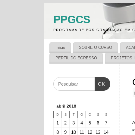
PPGCS
PROGRAMA DE PÓS-GRADUAÇÃO EM C
Início
SOBRE O CURSO
ACA
PERFIL DO EGRESSO
PROJETOS 
OK
abril 2018
D
S
T
Q
Q
S
S
A
1
2
3
4
5
6
7
s
8
9
10
11
12
13
14