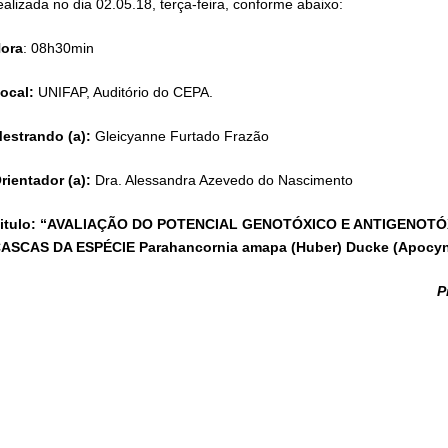
ealizada no dia 02.05.18, terça-feira, conforme abaixo:
ora
: 08h30min
ocal:
UNIFAP, Auditório do CEPA.
estrando (a):
Gleicyanne Furtado Frazão
rientador (a):
Dra. Alessandra Azevedo do Nascimento
itulo: “AVALIAÇÃO DO POTENCIAL GENOTÓXICO E ANTIGENOT
ASCAS DA ESPÉCIE Parahancornia amapa (Huber) Ducke (Apo
P