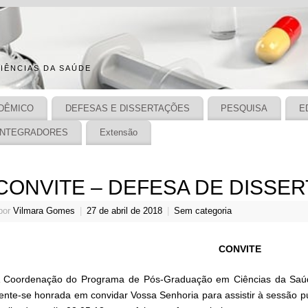
IÊNCIAS DA SAÚDE
DÊMICO
DEFESAS E DISSERTAÇÕES
PESQUISA
E
INTEGRADORES
Extensão
CONVITE – DEFESA DE DISSE
por
Vilmara Gomes
|
27 de abril de 2018
|
Sem categoria
CONVITE
 Coordenação do Programa de Pós-Graduação em Ciências da Saúd
ente-se honrada em convidar Vossa Senhoria para assistir à sessão p