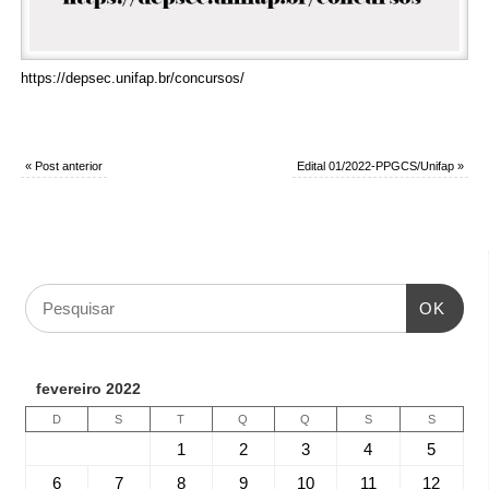
https://depsec.unifap.br/concursos/
«
Post anterior
Edital 01/2022-PPGCS/Unifap
»
OK
fevereiro 2022
D
S
T
Q
Q
S
S
1
2
3
4
5
6
7
8
9
10
11
12