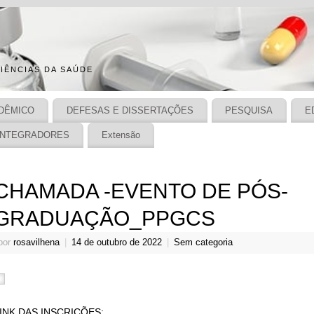
IÊNCIAS DA SAÚDE
DÊMICO
DEFESAS E DISSERTAÇÕES
PESQUISA
E
INTEGRADORES
Extensão
CHAMADA -EVENTO DE PÓS-
GRADUAÇÃO_PPGCS
por
rosavilhena
|
14 de outubro de 2022
|
Sem categoria
INK DAS INSCRIÇÕES: