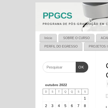
PPGCS
PROGRAMA DE PÓS-GRADUAÇÃO EM C
Início
SOBRE O CURSO
ACA
PERFIL DO EGRESSO
PROJETOS 
OK
outubro 2022
D
S
T
Q
Q
S
S
1
2
3
4
5
6
7
8
L