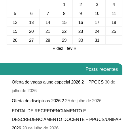
1
2
3
4
5
6
7
8
9
10
11
12
13
14
15
16
17
18
19
20
21
22
23
24
25
26
27
28
29
30
31
« dez
fev »
Posts recentes
Oferta de vagas aluno especial 2026.2 – PPGCS
30 de
julho de 2026
Oferta de disciplinas 2026.2
29 de julho de 2026
EDITAL DE RECREDENCIAMENTO E
DESCREDENCIAMENTO DOCENTE – PPGCS/UNIFAP
2026
28 de julho de 2026