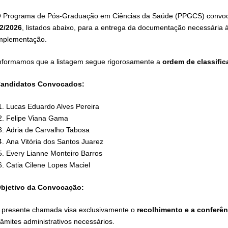
O Programa de Pós-Graduação em Ciências da Saúde (PPGCS) convoc
2/2026
, listados abaixo, para a entrega da documentação necessária 
mplementação.
Informamos que a listagem segue rigorosamente a
ordem de classifi
andidatos Convocados:
​Lucas Eduardo Alves Pereira
​Felipe Viana Gama
​Adria de Carvalho Tabosa
​Ana Vitória dos Santos Juarez
​Every Lianne Monteiro Barros
​Catia Cilene Lopes Maciel
bjetivo da Convocação:
 presente chamada visa exclusivamente o
recolhimento e a conferê
râmites administrativos necessários.