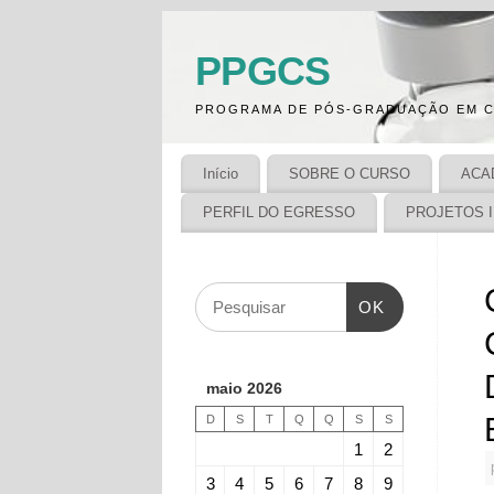
PPGCS
PROGRAMA DE PÓS-GRADUAÇÃO EM C
Início
SOBRE O CURSO
ACA
PERFIL DO EGRESSO
PROJETOS 
OK
maio 2026
D
S
T
Q
Q
S
S
1
2
3
4
5
6
7
8
9