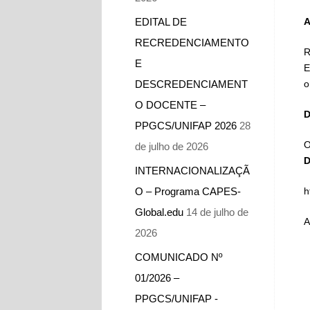
EDITAL DE
A
RECREDENCIAMENTO
R
E
E
DESCREDENCIAMENT
o
O DOCENTE –
D
PPGCS/UNIFAP 2026
28
O
de julho de 2026
D
INTERNACIONALIZAÇÃ
O – Programa CAPES-
h
Global.edu
14 de julho de
A
2026
COMUNICADO Nº
01/2026 –
PPGCS/UNIFAP -​