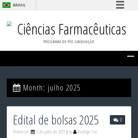
BRASIL
Simplifique!
Ciências Farmacêuticas
Comunica BR
Participe
PROGRAMA DE PÓS GRADUAÇÃO
Acesso à informação
Legislação
Canais
Month:
julho 2025
Edital de bolsas 2025
0
Posted on
3 de julho de 2025
by
Rodrigo Cruz