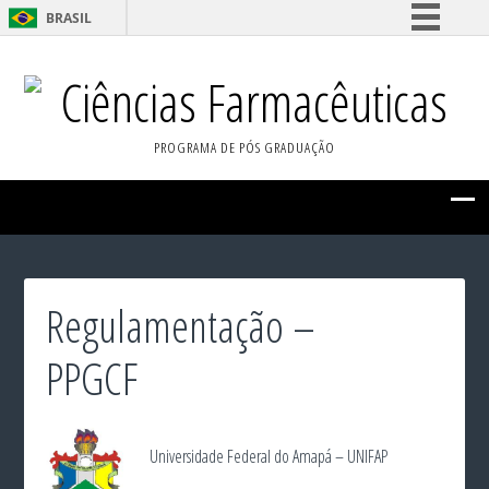
BRASIL
Simplifique!
Ciências Farmacêuticas
Comunica BR
Participe
PROGRAMA DE PÓS GRADUAÇÃO
Acesso à informação
Legislação
Canais
Regulamentação –
PPGCF
Universidade Federal do Amapá – UNIFAP