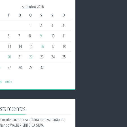
setembro 2016
T
Q
Q
S
S
D
1
2
3
4
6
7
8
9
10
11
2
13
14
15
16
17
18
9
20
21
22
23
24
25
6
27
28
29
30
go
out »
sts recentes
Convite para defesa pública de dissertação do
trando WALBER BRITO DA SILVA