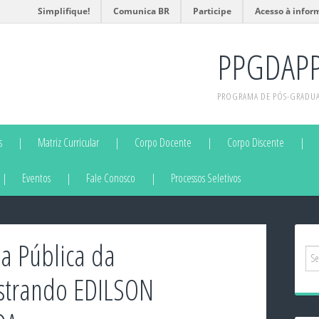
Simplifique!
Comunica BR
Participe
Acesso à infor
PPGDAP
PROGRAMA DE PÓS-GRADUAÇ
s
Matriz Curricular
Corpo Docente
Corpo Discente
Eventos
Fale Conosco
Processos Seletivos
a Pública da
strando EDILSON