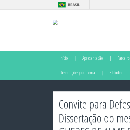
BRASIL
Início
Apresentação
Parceiro
Dissertações por Turma
Biblioteca
Convite para Defes
Dissertação do me