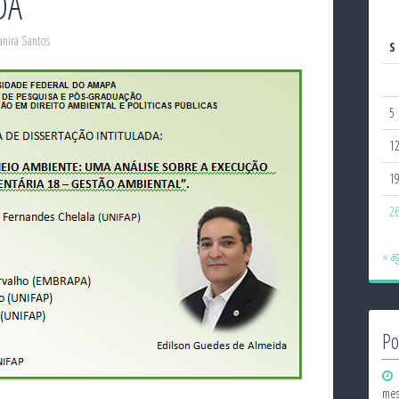
DA
anira Santos
S
5
1
1
2
« a
Po
mes