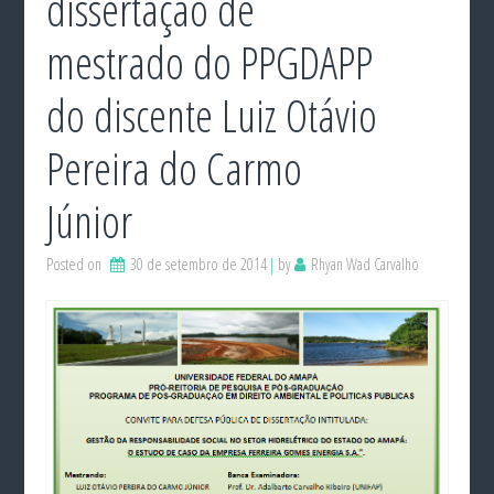
dissertação de
mestrado do PPGDAPP
do discente Luiz Otávio
Pereira do Carmo
Júnior
Posted on
30 de setembro de 2014
by
Rhyan Wad Carvalho