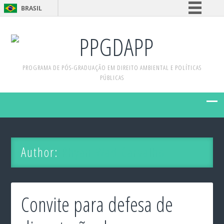
BRASIL
Simplifique!
PPGDAPP
Comunica BR
Participe
PROGRAMA DE PÓS-GRADUAÇÃO EM DIREITO AMBIENTAL E POLÍTICAS
Acesso à informação
PÚBLICAS
Legislação
Canais
Author:
Rhyan Wad Carvalho
Convite para defesa de