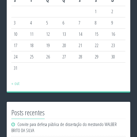
S
T
Q
Q
S
S
D
1
2
3
4
5
6
7
8
9
10
11
12
13
14
15
16
17
18
19
20
21
22
23
24
25
26
27
28
29
30
31
« out
Posts recentes
Convite para defesa pública de dissertação do mestrando WALBER
BRITO DA SILVA