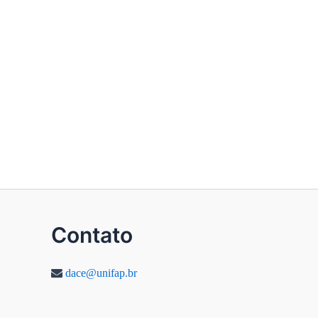
Contato
dace@unifap.br