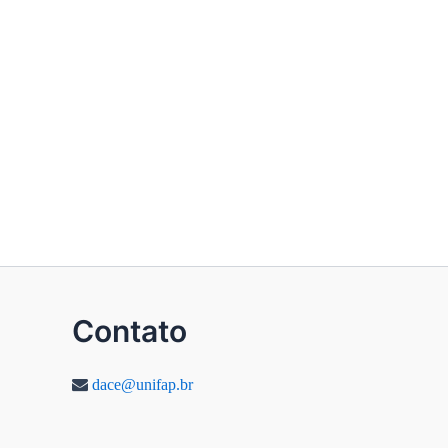
Contato
dace@unifap.br