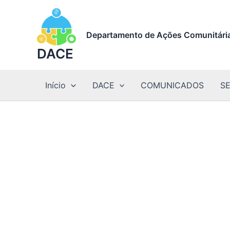
Ir
para
o
Departamento de Ações Comunitária
conteúdo
DACE
Início
DACE
COMUNICADOS
S