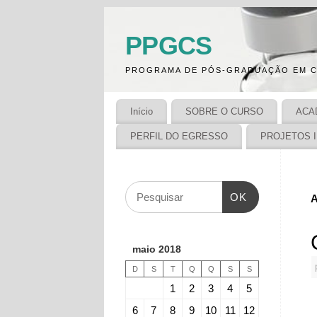
PPGCS
PROGRAMA DE PÓS-GRADUAÇÃO EM C
Início
SOBRE O CURSO
ACA
PERFIL DO EGRESSO
PROJETOS 
OK
A
maio 2018
D
S
T
Q
Q
S
S
1
2
3
4
5
6
7
8
9
10
11
12