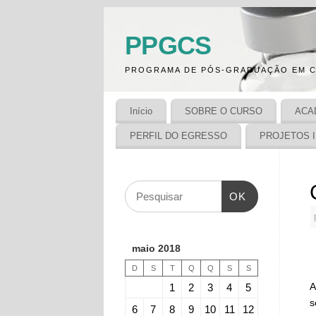
PPGCS
PROGRAMA DE PÓS-GRADUAÇÃO EM C
Início
SOBRE O CURSO
ACA
PERFIL DO EGRESSO
PROJETOS 
OK
maio 2018
D
S
T
Q
Q
S
S
A
1
2
3
4
5
s
6
7
8
9
10
11
12