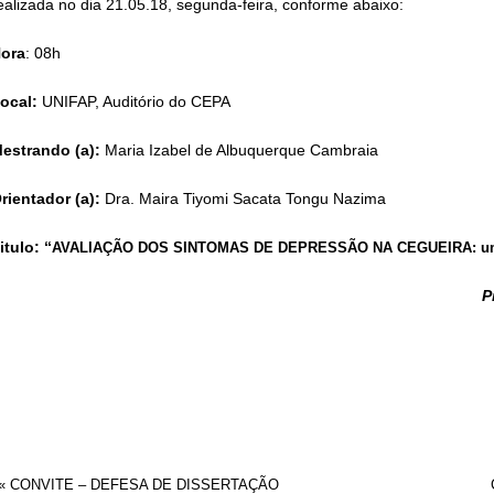
ealizada no dia 21.05.18, segunda-feira, conforme abaixo:
ora
: 08h
ocal:
UNIFAP, Auditório do CEPA
estrando (a):
Maria Izabel de Albuquerque Cambraia
rientador (a):
Dra. Maira Tiyomi Sacata Tongu Nazima
itulo: “
AVALIAÇÃO DOS SINTOMAS DE DEPRESSÃO NA CEGUEIRA: um
P
«
CONVITE – DEFESA DE DISSERTAÇÃO