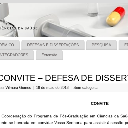
IÊNCIAS DA SAÚDE
DÊMICO
DEFESAS E DISSERTAÇÕES
PESQUISA
E
INTEGRADORES
Extensão
CONVITE – DEFESA DE DISSE
por
Vilmara Gomes
|
18 de maio de 2018
|
Sem categoria
CONVITE
 Coordenação do Programa de Pós-Graduação em Ciências da Saúd
ente-se honrada em convidar Vossa Senhoria para assistir à sessão p