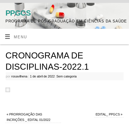
PPGCS
PROGRAMA DE PÓS-GRADUAÇÃO EM CIÊNCIAS DA SAÚDE
MENU
CRONOGRAMA DE
DISCIPLINAS-2022.1
por
rosavilhena
|
1 de abril de 2022
|
Sem categoria
«
PRORROGAÇÃO DAS
EDITAL_ PPGCS
»
INCRIÇÕES _ EDITAL 01/2022