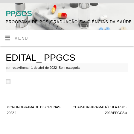
PPGCS
PROGRAMA DE PÓS-GRADUAÇÃO EM CIÊNCIAS DA SAÚDE
MENU
EDITAL_ PPGCS
por
rosavilhena
|
1 de abril de 2022
|
Sem categoria
«
CRONOGRAMA DE DISCIPLINAS-
CHAMADA PARA MATRÍCULA-PS01-
2022.1
2022/PPGCS
»