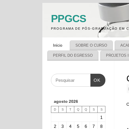
PPGCS
PROGRAMA DE PÓS-GRADUAÇÃO EM C
Início
SOBRE O CURSO
ACA
PERFIL DO EGRESSO
PROJETOS 
OK
agosto 2026
C
D
S
T
Q
Q
S
S
1
2
3
4
5
6
7
8