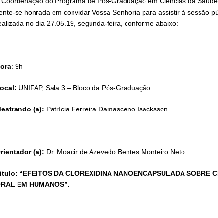
 Coordenação do Programa de Pós-Graduação em Ciências da Saúde,
ente-se honrada em convidar Vossa Senhoria para assistir à sessão pú
ealizada no dia 27.05.19, segunda-feira, conforme abaixo:
ora
: 9h
ocal:
UNIFAP, Sala 3 – Bloco da Pós-Graduação.
estrando (a):
Patrícia Ferreira Damasceno Isacksson
rientador (a):
Dr. Moacir de Azevedo Bentes Monteiro Neto
itulo: “EFEITOS DA CLOREXIDINA NANOENCAPSULADA SOBRE C
RAL EM HUMANOS”.