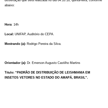
dissertação que será realizada no dia 04.10.18, quinta-feira, conforme
abaixo:
Hora
: 14h
Local:
UNIFAP, Auditório do CEPA.
Mestrando (a):
Rodrigo Pereira da Silva.
Orientador (a):
Dr. Emerson Augusto Castilho Martins
Titulo: “
PADRÃO DE DISTRIBUIÇÃO DE LEISHMANIA EM
INSETOS VETORES NO ESTADO DO AMAPÁ, BRASIL”.