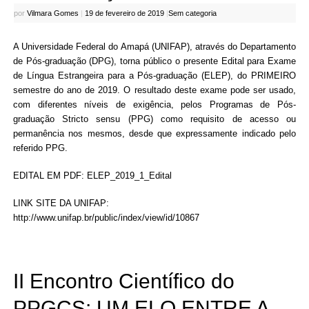
por
Vilmara Gomes
|
19 de fevereiro de 2019
|
Sem categoria
A Universidade Federal do Amapá (UNIFAP), através do Departamento
de Pós-graduação (DPG), torna público o presente Edital para Exame
de Língua Estrangeira para a Pós-graduação (ELEP), do PRIMEIRO
semestre do ano de 2019. O resultado deste exame pode ser usado,
com diferentes níveis de exigência, pelos Programas de Pós-
graduação Stricto sensu (PPG) como requisito de acesso ou
permanência nos mesmos, desde que expressamente indicado pelo
referido PPG.
EDITAL EM PDF:
ELEP_2019_1_Edital
LINK SITE DA UNIFAP:
http://www.unifap.br/public/index/view/id/10867
II Encontro Científico do
PPGCS: UM ELO ENTRE A