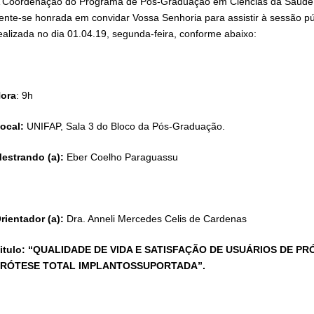
 Coordenação do Programa de Pós-Graduação em Ciências da Saúde,
ente-se honrada em convidar Vossa Senhoria para assistir à sessão pú
ealizada no dia 01.04.19, segunda-feira, conforme abaixo:
ora
: 9h
ocal:
UNIFAP, Sala 3 do Bloco da Pós-Graduação.
estrando (a):
Eber Coelho Paraguassu
rientador (a):
Dra. Anneli Mercedes Celis de Cardenas
itulo: “QUALIDADE DE VIDA E SATISFAÇÃO DE USUÁRIOS DE 
RÓTESE TOTAL IMPLANTOSSUPORTADA”.