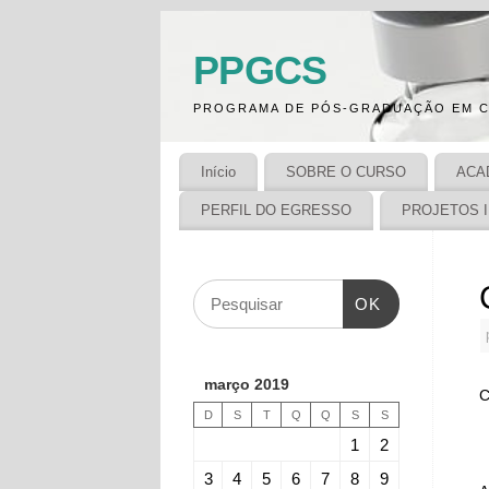
PPGCS
PROGRAMA DE PÓS-GRADUAÇÃO EM C
Início
SOBRE O CURSO
ACA
PERFIL DO EGRESSO
PROJETOS 
OK
março 2019
C
D
S
T
Q
Q
S
S
1
2
3
4
5
6
7
8
9