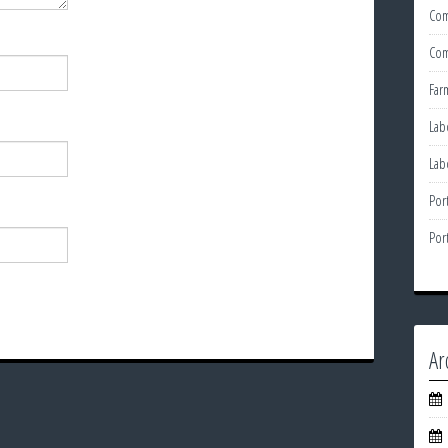
Com
Com
Far
Lab
Lab
Por
Por
Ar