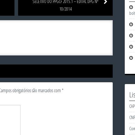
SELETIVO DO PPGCF 2015.1 – EDITAL DPG Nº
10/2014
bol
Campos obrigatórios são marcados com
*
Li
CAP
CN
Com