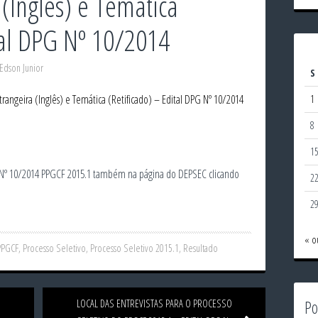
 (Inglês) e Temática
tal DPG Nº 10/2014
Edson Junior
S
strangeira (Inglês) e Temática (Retificado) – Edital DPG Nº 10/2014
1
8
1
 Nº 10/2014 PPGCF 2015.1 também na página do DEPSEC clicando
2
2
« o
PPGCF
,
Processo Seletivo
,
Processo Seletivo 2015.1
,
Resultado
Po
LOCAL DAS ENTREVISTAS PARA O PROCESSO