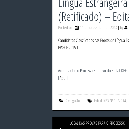
Língua Estrangeira
(Retificado) – Edi
Posted on
11 de dezembro de 2014
by
Candidatos Classificados nas Provas de Língua E
PPGCF 2015.1
Acompanhe o Processo Seletivo do Edital DPG
[
Aqui
]
Divulgação
Edital DPG Nº 10/2014
,
LOCAL DAS PROVAS PARA O PROCESSO