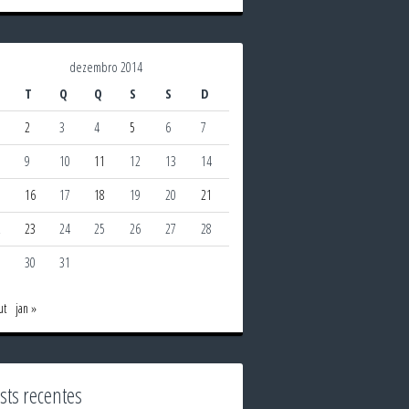
dezembro 2014
T
Q
Q
S
S
D
2
3
4
5
6
7
9
10
11
12
13
14
5
16
17
18
19
20
21
2
23
24
25
26
27
28
9
30
31
ut
jan »
sts recentes