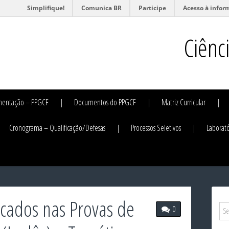
Simplifique!
Comunica BR
Participe
Acesso à infor
Ciênc
mentação – PPGCF
Documentos do PPGCF
Matriz Curricular
Cronograma – Qualificação/Defesas
Processos Seletivos
Laborató
icados nas Provas de
0