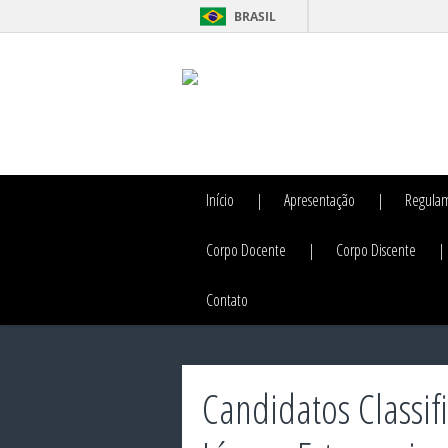
BRASIL
Início
Apresentação
Regula
Corpo Docente
Corpo Discente
Contato
Candidatos Classif