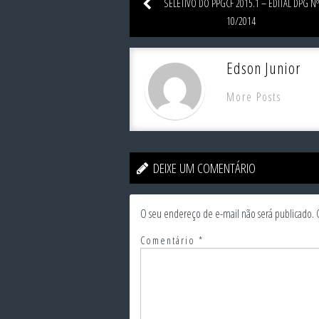
SELETIVO DO PPGCF 2015.1 – EDITAL DPG Nº
10/2014
Edson Junior
More Posts
DEIXE UM COMENTÁRIO
O seu endereço de e-mail não será publicado.
Comentário
*