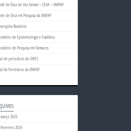
itê de Ética de Uso Animal – CEUA – UNIFAP
ite de Etica em Pesquisa da UNIFAP
macopéia Brasileira
oratório de Epidemiologia e Estatística
oratório de Pesquisa em Fármacos
tal de periodicos da CAPES
tal de Periódicos da UNIFAP
quivos
março 2026
fevereiro 2026