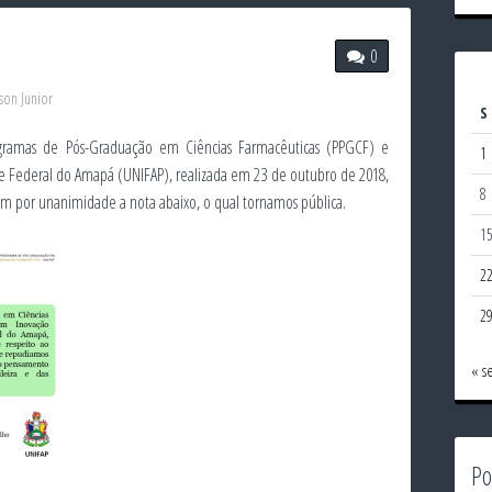
0
son Junior
S
ogramas de Pós-Graduação em Ciências Farmacêuticas (PPGCF) e
1
e Federal do Amapá (UNIFAP), realizada em 23 de outubro de 2018,
8
m por unanimidade a nota abaixo, o qual tornamos pública.
1
2
2
« s
Po