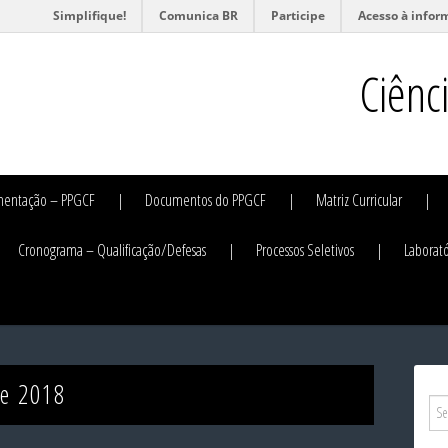
Simplifique!
Comunica BR
Participe
Acesso à infor
Ciênc
mentação – PPGCF
Documentos do PPGCF
Matriz Curricular
Cronograma – Qualificação/Defesas
Processos Seletivos
Laborató
de 2018