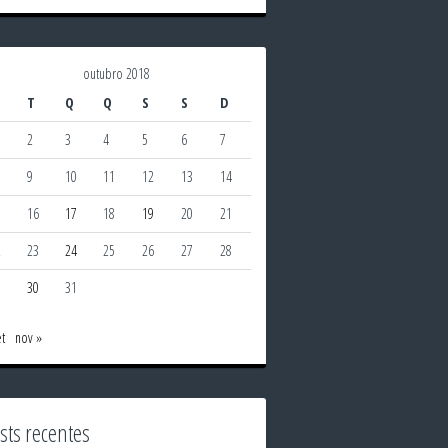
outubro 2018
T
Q
Q
S
S
D
2
3
4
5
6
7
9
10
11
12
13
14
5
16
17
18
19
20
21
2
23
24
25
26
27
28
9
30
31
et
nov »
sts recentes