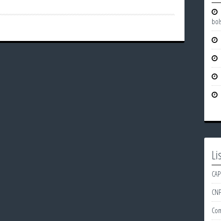
bol
Li
CAP
CN
Com