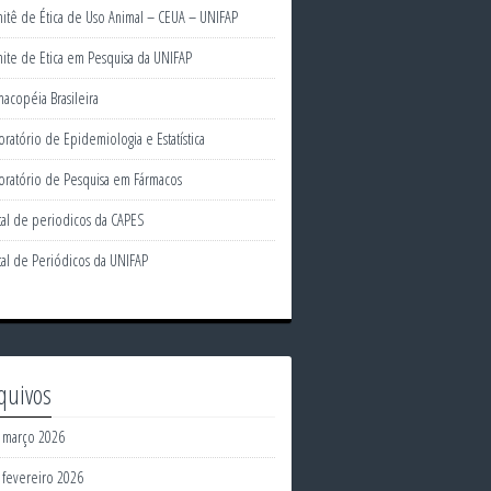
itê de Ética de Uso Animal – CEUA – UNIFAP
ite de Etica em Pesquisa da UNIFAP
macopéia Brasileira
oratório de Epidemiologia e Estatística
oratório de Pesquisa em Fármacos
tal de periodicos da CAPES
tal de Periódicos da UNIFAP
quivos
março 2026
fevereiro 2026