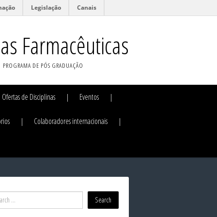
mação
Legislação
Canais
ias Farmacêuticas
PROGRAMA DE PÓS GRADUAÇÃO
Ofertas de Disciplinas
Eventos
rios
Colaboradores internacionais