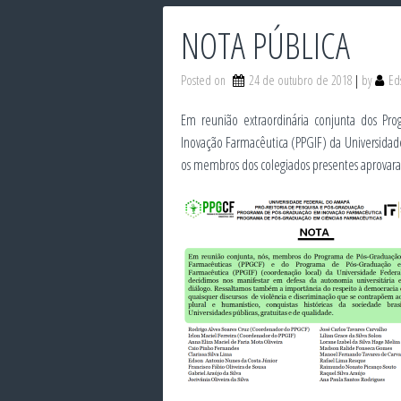
NOTA PÚBLICA
Posted on
24 de outubro de 2018
by
Ed
Em reunião extraordinária conjunta dos Pr
Inovação Farmacêutica (PPGIF) da Universidad
os membros dos colegiados presentes aprovara