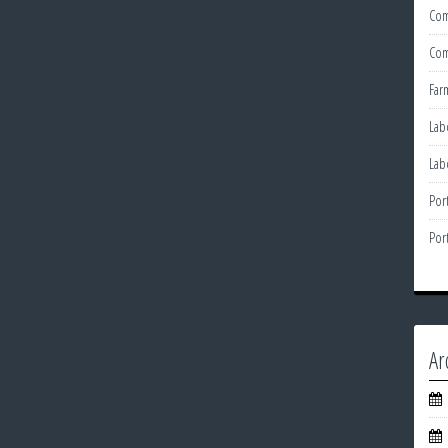
Com
Com
Far
Lab
Lab
Por
Por
Ar