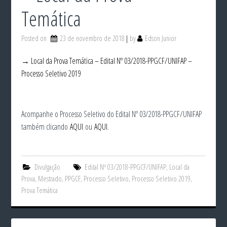
Temática
Posted on
23 de novembro de 2018
by
Edson Junior
→ Local da Prova Temática – Edital Nº 03/2018-PPGCF/UNIFAP –
Processo Seletivo 2019
Acompanhe o Processo Seletivo do Edital Nº 03/2018-PPGCF/UNIFAP
também clicando
AQUI
ou
AQUI
.
Divulgação
Edital Nº 03/2018-PPGCF/UNIFAP
,
Local da
Prova
,
Mestrado
,
PPGCF
,
Processo Seletivo
,
Processo Seletivo 2019
,
Prova Temática