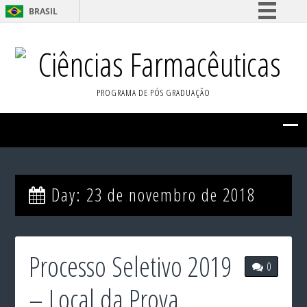
BRASIL
Simplifique!
Ciências Farmacêuticas
Comunica BR
Participe
PROGRAMA DE PÓS GRADUAÇÃO
Acesso à informação
Legislação
Canais
Day:
23 de novembro de 2018
Processo Seletivo 2019
0
– Local da Prova