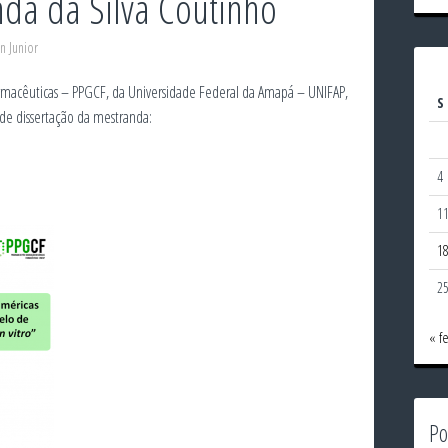
nda da Silva Coutinho
n Junior
macêuticas – PPGCF, da Universidade Federal da Amapá – UNIFAP,
S
 de dissertação da mestranda:
4
1
1
2
« f
Po