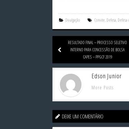
Divulgação
Convite
,
Defesa
,
Defesa 
RESULTADO FINAL – PROCESSO SELETIVO
INTERNO PARA CONCESSÃO DE BOLSA
CAPES – PPGCF 2019
Edson Junior
More Posts
DEIXE UM COMENTÁRIO