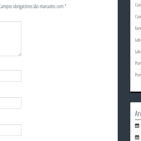
Com
Campos obrigatórios são marcados com
*
Com
Far
Lab
Lab
Por
Por
Ar