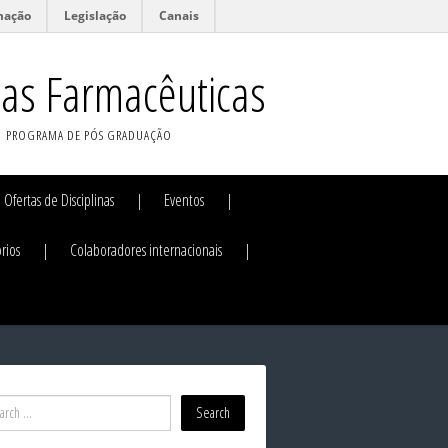
mação
Legislação
Canais
ias Farmacêuticas
PROGRAMA DE PÓS GRADUAÇÃO
Ofertas de Disciplinas
Eventos
rios
Colaboradores internacionais