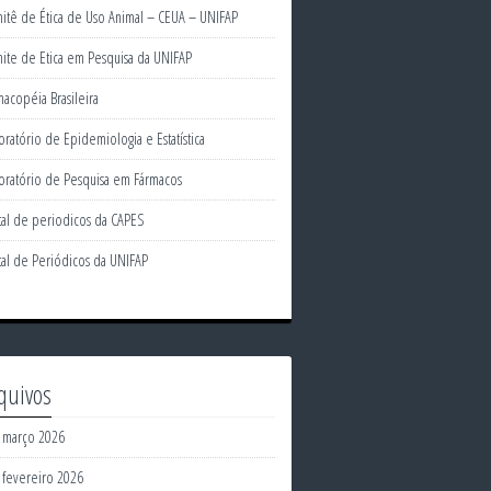
itê de Ética de Uso Animal – CEUA – UNIFAP
ite de Etica em Pesquisa da UNIFAP
macopéia Brasileira
oratório de Epidemiologia e Estatística
oratório de Pesquisa em Fármacos
tal de periodicos da CAPES
tal de Periódicos da UNIFAP
quivos
março 2026
fevereiro 2026