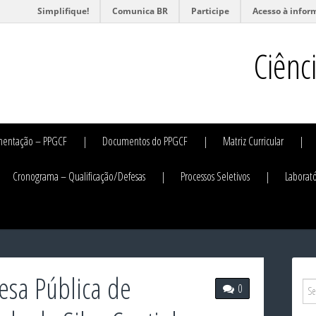
Simplifique!
Comunica BR
Participe
Acesso à infor
Ciênc
mentação – PPGCF
Documentos do PPGCF
Matriz Curricular
Cronograma – Qualificação/Defesas
Processos Seletivos
Laborató
esa Pública de
0