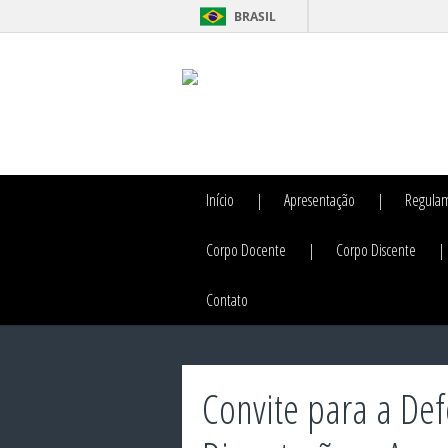
BRASIL
Início
Apresentação
Regula
Corpo Docente
Corpo Discente
Contato
Convite para a Def