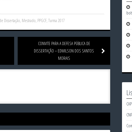
bol
de Dissertação
,
Mestrado
,
PPGCF
,
Turma 2017
CONVITE PARA A DEFESA PÚBLICA DE
DISSERTAÇÃO – EDMILSON DOS SANTOS
MORAIS
Li
CAP
CN
Com