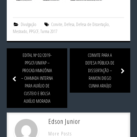
Divulgação
Convite
,
Defesa
,
Defesa de Dissertação
,
Mestrado
,
PPGCF
,
Turma 2017
EDITAL Nº 02/2019-
CONVITE PARA A
PPGCF/UNIFAP –
DEFESA PÚBLICA DE
PROCAD/AMAZÔNIA
DISSERTAÇÃO –
– CHAMADA INTERNA
RAMON DIEGO
PARA AUXÍLIO DE
CUNHA ARAÚJO
CUSTEIO E BOLSA
AUXÍLIO MORADIA
Edson Junior
More Posts