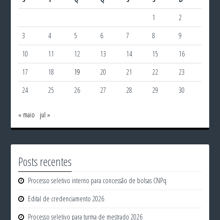
1
2
3
4
5
6
7
8
9
10
11
12
13
14
15
16
17
18
19
20
21
22
23
24
25
26
27
28
29
30
« maio
jul »
Posts recentes
Processo seletivo interno para concessão de bolsas CNPq
Edital de credenciamento 2026
Processo seletivo para turma de mestrado 2026