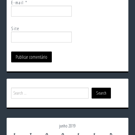
E-mail
*
Site
junho 2019
S
T
Q
Q
S
S
D