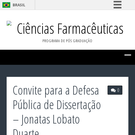
BRASIL
Simplifique!
Ciências Farmacêuticas
Comunica BR
Participe
PROGRAMA DE PÓS GRADUAÇÃO
Acesso à informação
Legislação
Canais
Convite para a Defesa
0
Pública de Dissertação
– Jonatas Lobato
Duarte