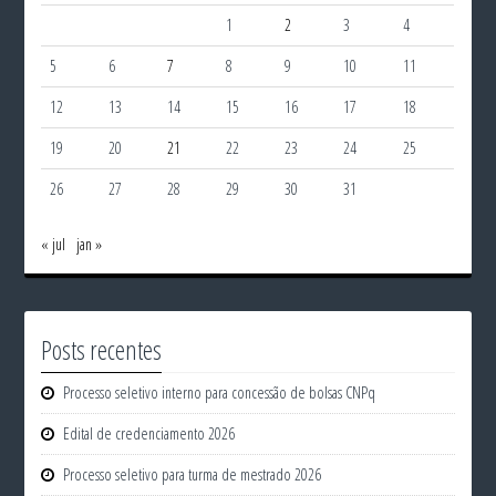
1
2
3
4
5
6
7
8
9
10
11
12
13
14
15
16
17
18
19
20
21
22
23
24
25
26
27
28
29
30
31
« jul
jan »
Posts recentes
Processo seletivo interno para concessão de bolsas CNPq
Edital de credenciamento 2026
Processo seletivo para turma de mestrado 2026