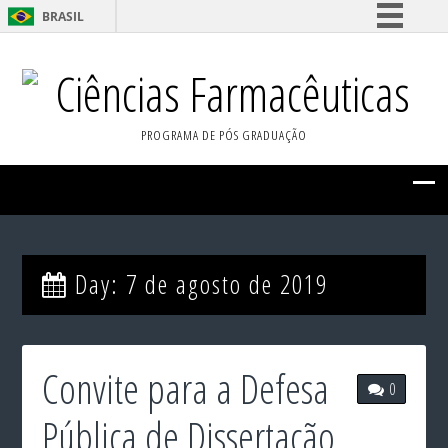
BRASIL
Simplifique!
Ciências Farmacêuticas
Comunica BR
Participe
PROGRAMA DE PÓS GRADUAÇÃO
Acesso à informação
Legislação
Canais
Day:
7 de agosto de 2019
Convite para a Defesa
0
Pública de Dissertação