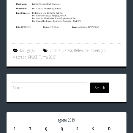
Divulgação
Convite
,
Defesa
,
Defesa de Dissertação
,
Mestrado
,
PPGCF
,
Turma 2017
agosto 2019
S
T
Q
Q
S
S
D