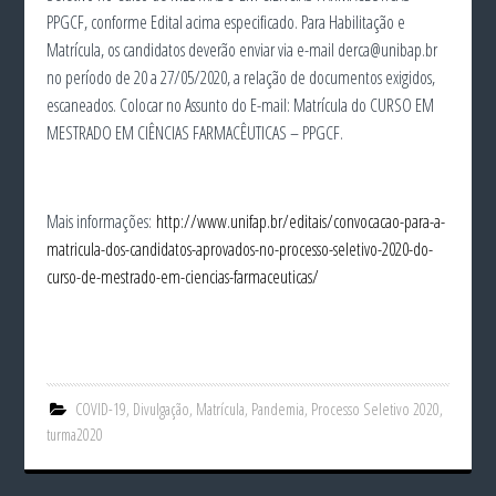
PPGCF, conforme Edital acima especificado. Para Habilitação e
Matrícula, os candidatos deverão enviar via e-mail derca@unibap.br
no período de 20 a 27/05/2020, a relação de documentos exigidos,
escaneados. Colocar no Assunto do E-mail: Matrícula do CURSO EM
MESTRADO EM CIÊNCIAS FARMACÊUTICAS – PPGCF.
Mais informações:
http://www.unifap.br/editais/convocacao-para-a-
matricula-dos-candidatos-aprovados-no-processo-seletivo-2020-do-
curso-de-mestrado-em-ciencias-farmaceuticas/
COVID-19
,
Divulgação
,
Matrícula
,
Pandemia
,
Processo Seletivo 2020
,
turma2020