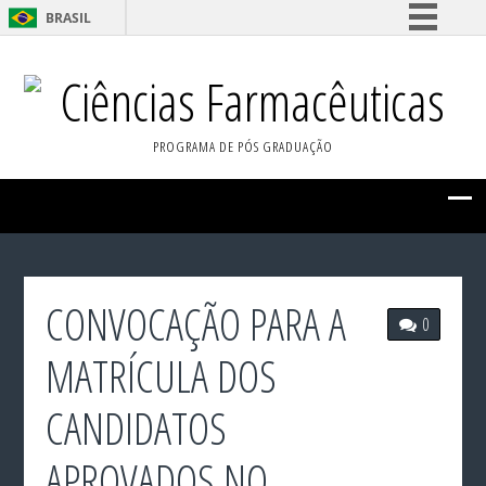
BRASIL
Simplifique!
Ciências Farmacêuticas
Comunica BR
Participe
PROGRAMA DE PÓS GRADUAÇÃO
Acesso à informação
Legislação
Canais
CONVOCAÇÃO PARA A
0
MATRÍCULA DOS
CANDIDATOS
APROVADOS NO