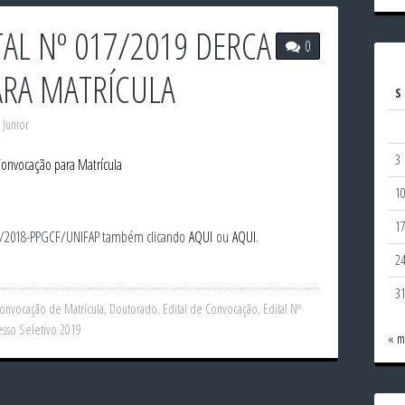
TAL Nº 017/2019 DERCA
0
RA MATRÍCULA
S
 Junior
3
onvocação para Matrícula
1
1
 03/2018-PPGCF/UNIFAP também clicando
AQUI
ou
AQUI
.
2
3
onvocação de Matrícula
,
Doutorado
,
Edital de Convocação
,
Edital Nº
esso Seletivo 2019
« m