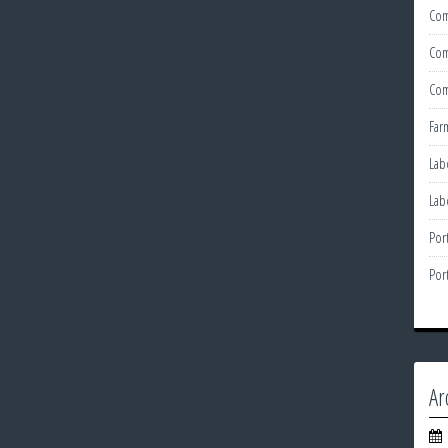
Com
Com
Com
Far
Lab
Lab
Por
Por
Ar