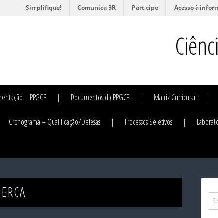
Simplifique!
Comunica BR
Participe
Acesso à infor
Ciênc
mentação – PPGCF
Documentos do PPGCF
Matriz Curricular
Cronograma – Qualificação/Defesas
Processos Seletivos
Laborató
DERCA