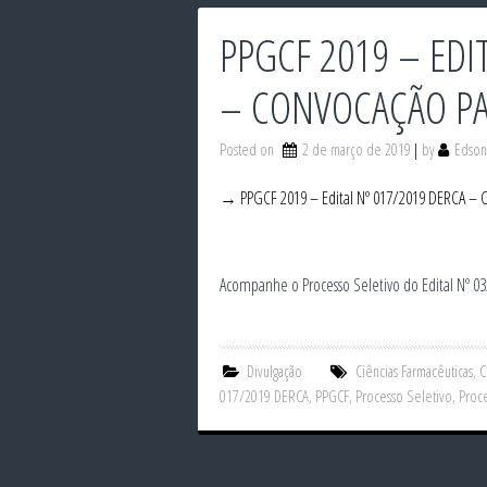
PPGCF 2019 – EDI
– CONVOCAÇÃO PA
Posted on
2 de março de 2019
by
Edson
→ PPGCF 2019 – Edital Nº 017/2019 DERCA – C
Acompanhe o Processo Seletivo do Edital Nº
Divulgação
Ciências Farmacêuticas
,
C
017/2019 DERCA
,
PPGCF
,
Processo Seletivo
,
Proc