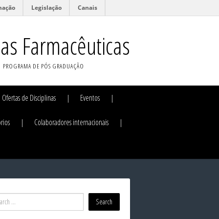
mação
Legislação
Canais
ias Farmacêuticas
PROGRAMA DE PÓS GRADUAÇÃO
Ofertas de Disciplinas
Eventos
rios
Colaboradores internacionais