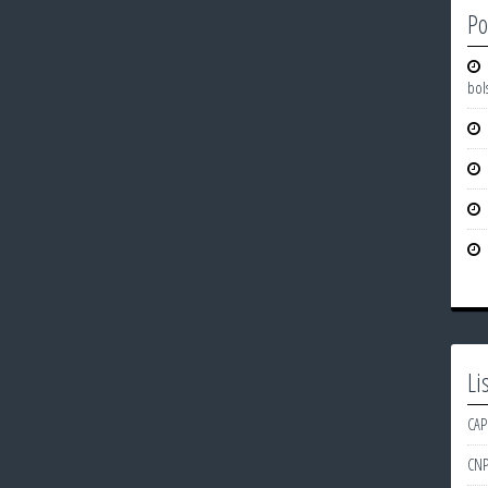
Po
bol
Li
CAP
CN