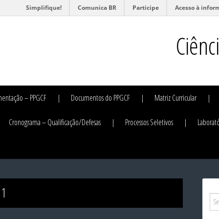
Simplifique!
Comunica BR
Participe
Acesso à infor
Ciênc
mentação – PPGCF
Documentos do PPGCF
Matriz Curricular
Cronograma – Qualificação/Defesas
Processos Seletivos
Laborató
21