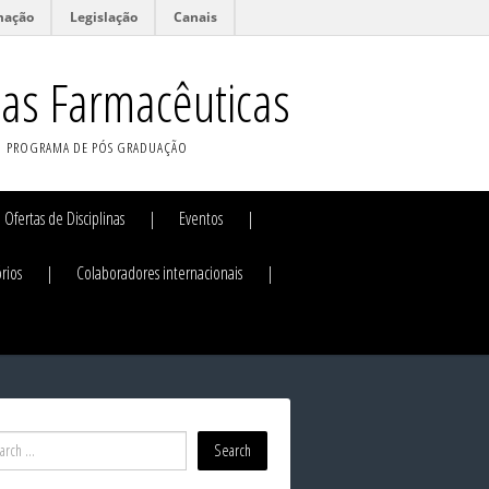
mação
Legislação
Canais
ias Farmacêuticas
PROGRAMA DE PÓS GRADUAÇÃO
Ofertas de Disciplinas
Eventos
rios
Colaboradores internacionais