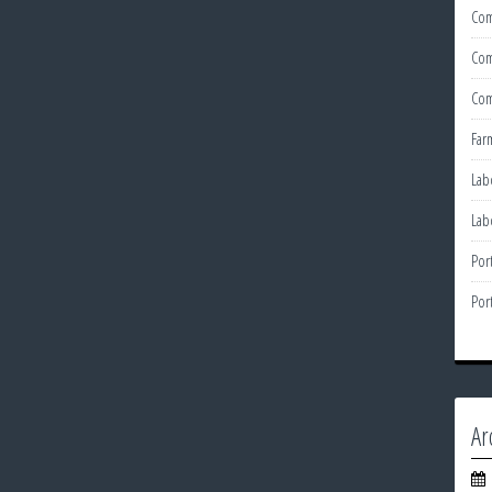
Com
Com
Com
Far
Lab
Lab
Por
Por
Ar