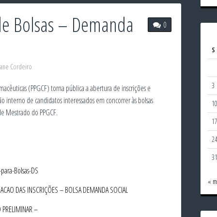
 de Bolsas – Demanda
0
S
iane Cordeiro
3
cêuticas (PPGCF) torna pública a abertura de inscrições e
ão interno de candidatos interessados em concorrer às bolsas
1
de Mestrado do PPGCF.
1
2
3
para-Bolsas-DS
« m
GACAO DAS INSCRIÇÕES – BOLSA DEMANDA SOCIAL
O PRELIMINAR –