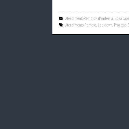
AtendimentoRemotoNaPandemia
,
Bolsa Cap
Atendimento Remoto
,
Lockdown
,
Processo 