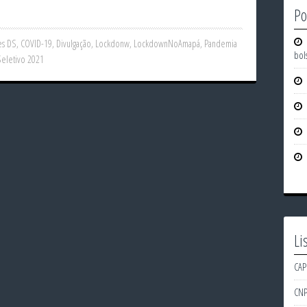
Po
es DS
,
COVID-19
,
Divulgação
,
Lockdonw
,
LockdownNoAmapá
,
Pandemia
bol
Seletivo 2021
Li
CAP
CN