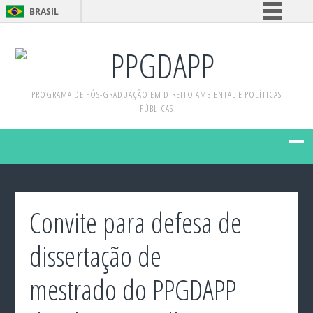
BRASIL
Simplifique!
PPGDAPP
Comunica BR
Participe
PROGRAMA DE PÓS-GRADUAÇÃO EM DIREITO AMBIENTAL E POLÍTICAS
Acesso à informação
PÚBLICAS
Legislação
Canais
Convite para defesa de
dissertação de
mestrado do PPGDAPP