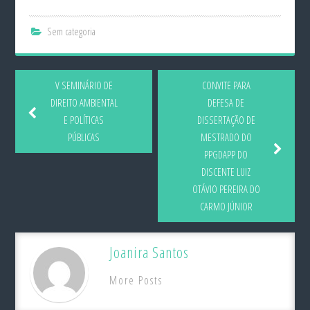
Sem categoria
V SEMINÁRIO DE
CONVITE PARA
DIREITO AMBIENTAL
DEFESA DE
E POLÍTICAS
DISSERTAÇÃO DE
PÚBLICAS
MESTRADO DO
PPGDAPP DO
DISCENTE LUIZ
OTÁVIO PEREIRA DO
CARMO JÚNIOR
Joanira Santos
More Posts