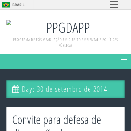
BRASIL
Simplifique!
PPGDAPP
Comunica BR
Participe
PROGRAMA DE PÓS-GRADUAÇÃO EM DIREITO AMBIENTAL E POLÍTICAS
Acesso à informação
PÚBLICAS
Legislação
Canais
Day:
30 de setembro de 2014
Convite para defesa de