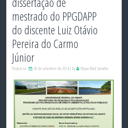
dissertação de
mestrado do PPGDAPP
do discente Luiz Otávio
Pereira do Carmo
Júnior
Posted on
30 de setembro de 2014
by
Rhyan Wad Carvalho