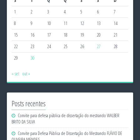
S
T
Q
Q
S
S
D
1
2
3
4
5
6
7
8
9
10
11
12
13
14
15
16
17
18
19
20
21
22
23
24
25
26
27
28
29
30
« set
out »
Posts recentes
Convite para defesa pública de dissertação do mestrando WALBER
BRITO DA SILVA
Convite para Defesa Pública de Dissertação do Mestrando FLÁVIO DE
OLIVEIRA MENDES