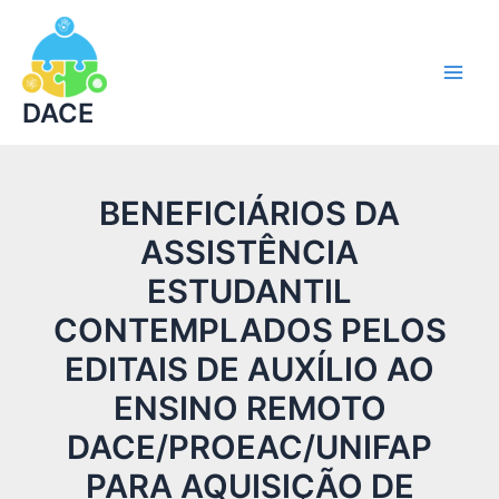
Ir
Main
para
Men
o
conteúdo
DACE
BENEFICIÁRIOS DA
ASSISTÊNCIA
ESTUDANTIL
CONTEMPLADOS PELOS
EDITAIS DE AUXÍLIO AO
ENSINO REMOTO
DACE/PROEAC/UNIFAP
PARA AQUISIÇÃO DE