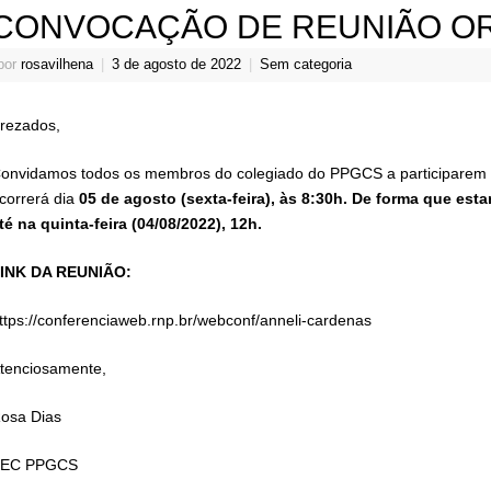
CONVOCAÇÃO DE REUNIÃO OR
por
rosavilhena
|
3 de agosto de 2022
|
Sem categoria
rezados,
onvidamos todos os membros do colegiado do PPGCS a participarem
correrá dia
05 de agosto
(sexta-feira), às 8:30h. De forma que es
té na quinta-feira (04
/08/2022)
, 12h.
INK DA REUNIÃO:
ttps://conferenciaweb.rnp.br/webconf/anneli-cardenas
tenciosamente,
osa Dias
EC PPGCS