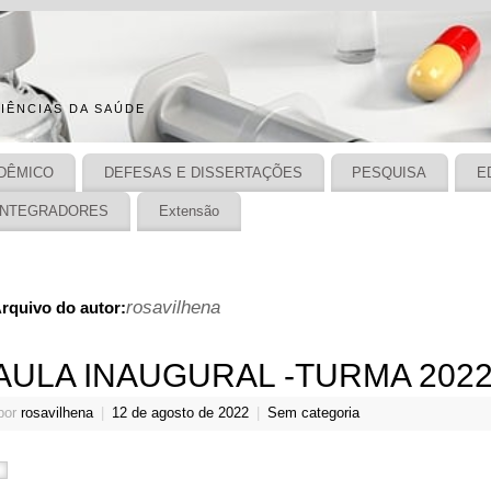
IÊNCIAS DA SAÚDE
DÊMICO
DEFESAS E DISSERTAÇÕES
PESQUISA
E
INTEGRADORES
Extensão
rosavilhena
rquivo do autor:
AULA INAUGURAL -TURMA 202
por
rosavilhena
|
12 de agosto de 2022
|
Sem categoria