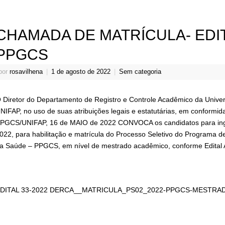
CHAMADA DE MATRÍCULA- EDIT
PPGCS
por
rosavilhena
|
1 de agosto de 2022
|
Sem categoria
 Diretor do Departamento de Registro e Controle Acadêmico da Unive
NIFAP, no uso de suas atribuições legais e estatutárias, em conformid
PGCS/UNIFAP, 16 de MAIO de 2022 CONVOCA os candidatos para ing
022, para habilitação e matrícula do Processo Seletivo do Programa
a Saúde – PPGCS, em nível de mestrado acadêmico, conforme Edital
DITAL 33-2022 DERCA__MATRICULA_PS02_2022-PPGCS-MESTRA