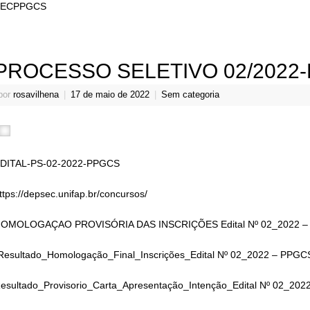
SECPPGCS
PROCESSO SELETIVO 02/2022
por
rosavilhena
|
17 de maio de 2022
|
Sem categoria
DITAL-PS-02-2022-PPGCS
ttps://depsec.unifap.br/concursos/
OMOLOGAÇAO PROVISÓRIA DAS INSCRIÇÕES Edital Nº 02_2022 –
Resultado_Homologação_Final_Inscrições_Edital Nº 02_2022 – PPG
esultado_Provisorio_Carta_Apresentação_Intenção_Edital Nº 02_2