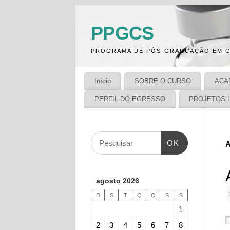
PPGCS
PROGRAMA DE PÓS-GRADUAÇÃO EM C
Início
SOBRE O CURSO
ACA
PERFIL DO EGRESSO
PROJETOS 
OK
A
agosto 2026
D
S
T
Q
Q
S
S
1
2
3
4
5
6
7
8