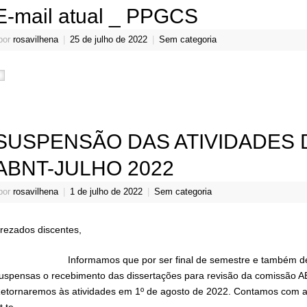
E-mail atual _ PPGCS
por
rosavilhena
|
25 de julho de 2022
|
Sem categoria
SUSPENSÃO DAS ATIVIDADES 
ABNT-JULHO 2022
por
rosavilhena
|
1 de julho de 2022
|
Sem categoria
rezados discentes,
nformamos que por ser final de semestre e também devido à
uspensas o recebimento das dissertações para revisão da comissão A
etornaremos às atividades em 1º de agosto de 2022. Contamos com 
t.te,