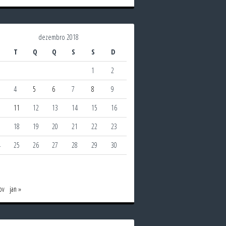
dezembro 2018
T
Q
Q
S
S
D
1
2
4
5
6
7
8
9
0
11
12
13
14
15
16
7
18
19
20
21
22
23
4
25
26
27
28
29
30
1
ov
jan »