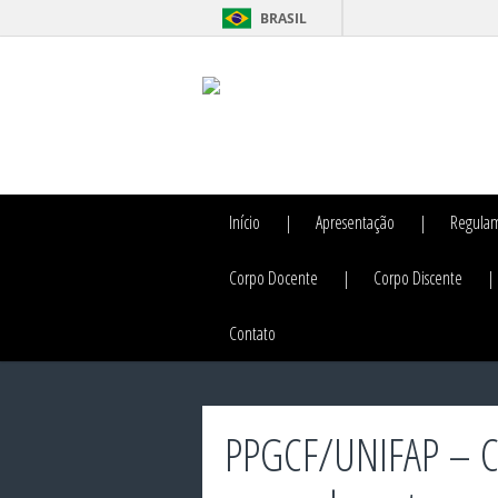
BRASIL
Início
Apresentação
Regula
Corpo Docente
Corpo Discente
Contato
PPGCF/UNIFAP – C