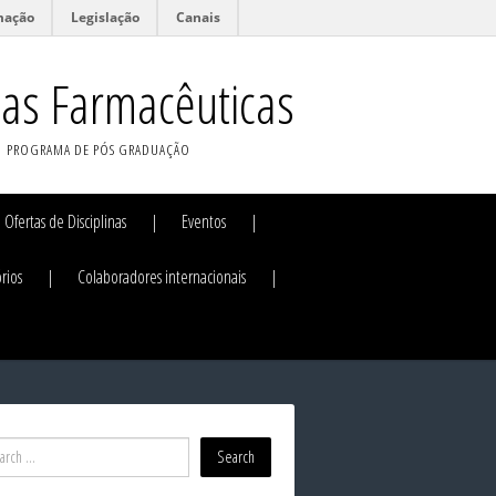
mação
Legislação
Canais
ias Farmacêuticas
PROGRAMA DE PÓS GRADUAÇÃO
Ofertas de Disciplinas
Eventos
rios
Colaboradores internacionais