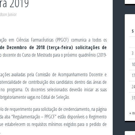
ra 2019
dson Junior
S
ção em Ciências Farmacêuticas (PPGCF) comunica a todos os
e Dezembro de 2018 (terça-feira) solicitações de
3
 docente do Curso de Mestrado para o próximo quadriênio (2019-
1
icitações avaliadas pela Comissão de Acompanhamento Docente e
1
potencialidade de contribuição dos candidatos dentro das áreas de
2
 no programa. Os docentes selecionados deverão iniciar as suas
obrigatoriamente vagas no Edital de Seleção.
3
elo de requerimento para solicitação de credenciamento, na página
« n
 da aba “Regulamentação – PPGCF” estão disponíveis o Regimento
ue estabelecem os requisitos mínimos exigidos para o pedido de
.