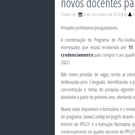
novos docentes pa
Posted on
6 de dezembro de 2018
by
E
Prezados professores/pesquisadores,
A coordenação do Programa de Pós-Gradua
interessados que estará recebendo até
11 d
credenciamento
para compor o seu quadro
2022).
Não existe previsão de vagas, sendo as sol
deliberadas pelo Colegiado, identificando a 
concentração e linhas de pesquisa vigentes
atividades a partir do próximo ano, ofertando 
Abaixo estão disponíveis o formulário e o mod
do programa (www2.unifap.br/ppgcf) através
Interno do PPGCF e a Instrução Normativa q
credenciamento no quadro docente do PPGCF