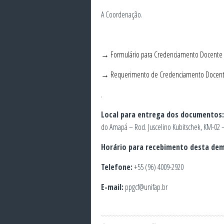
A Coordenação.
→ Formulário para Credenciamento Docente 
→ Requerimento de Credenciamento Docente
.
Local para entrega dos documentos:
do Amapá – Rod. Juscelino Kubitschek, KM-02 
Horário para recebimento desta de
Telefone:
+55 (96) 4009-2920
E-mail:
ppgcf@unifap.br