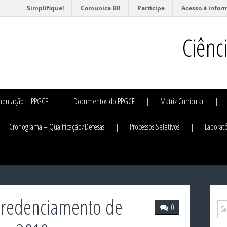
Simplifique!
Comunica BR
Participe
Acesso à infor
Ciênc
mentação – PPGCF
Documentos do PPGCF
Matriz Curricular
Cronograma – Qualificação/Defesas
Processos Seletivos
Laborató
redenciamento de
0