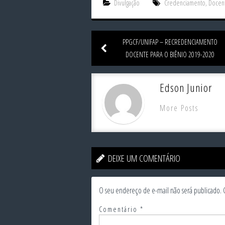
Divulgação
Credenciamento
,
Docen
PPGCF/UNIFAP – RECREDENCIAMENTO
DOCENTE PARA O BIÊNIO 2019-2020
Edson Junior
More Posts
DEIXE UM COMENTÁRIO
O seu endereço de e-mail não será publicado.
Comentário
*