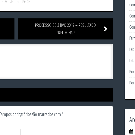
te
,
Mestrado
,
PPGCF
Com
Com
PROCESSO SELETIVO 2019 – RESULTADO
Com
PRELIMINAR
Far
Lab
Lab
Por
Por
Campos obrigatórios são marcados com
*
Ar