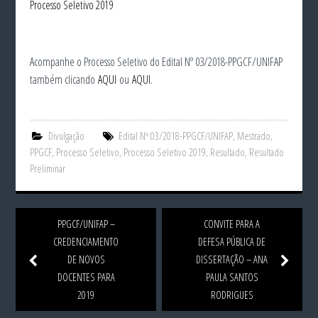
Processo Seletivo 2019
Acompanhe o Processo Seletivo do Edital Nº 03/2018-PPGCF/UNIFAP
também clicando
AQUI
ou
AQUI
.
Divulgação
Edital Nº 03/2018-PPGCF/UNIFAP
,
Mestrado
,
PPGCF
,
Processo Seletivo
,
Processo Seletivo 2019
,
Resultado
,
Resultado
Preliminar
PPGCF/UNIFAP –
CONVITE PARA A
CREDENCIAMENTO
DEFESA PÚBLICA DE
DE NOVOS
DISSERTAÇÃO – ANA
DOCENTES PARA
PAULA SANTOS
2019
RODRIGUES