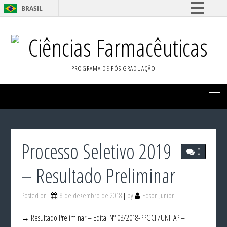
BRASIL
Simplifique!
Ciências Farmacêuticas
Comunica BR
Participe
PROGRAMA DE PÓS GRADUAÇÃO
Acesso à informação
Legislação
Canais
Processo Seletivo 2019
0
– Resultado Preliminar
Posted on
8 de dezembro de 2018
by
Edson Junior
→ Resultado Preliminar – Edital Nº 03/2018-PPGCF/UNIFAP –