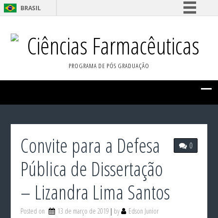
BRASIL
Simplifique!
Ciências Farmacêuticas
Comunica BR
Participe
PROGRAMA DE PÓS GRADUAÇÃO
Acesso à informação
Legislação
Canais
Convite para a Defesa
0
Pública de Dissertação
– Lizandra Lima Santos
Posted on
13 de março de 2019
by
Edson Junior