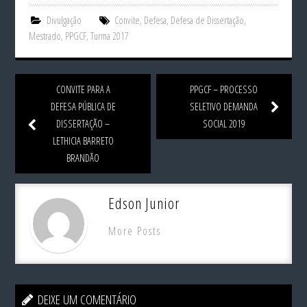
Divulgação
Convite
,
Defesa
,
Defesa de Dissertação
,
Mestrado
,
PPGCF
,
Turma 2017
CONVITE PARA A
PPGCF – PROCESSO
DEFESA PÚBLICA DE
SELETIVO DEMANDA
DISSERTAÇÃO –
SOCIAL 2019
LETHICIA BARRETO
BRANDÃO
Edson Junior
More Posts
DEIXE UM COMENTÁRIO