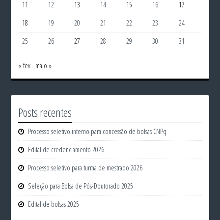
11
12
13
14
15
16
17
18
19
20
21
22
23
24
25
26
27
28
29
30
31
« fev
maio »
Posts recentes
Processo seletivo interno para concessão de bolsas CNPq
Edital de credenciamento 2026
Processo seletivo para turma de mestrado 2026
Seleção para Bolsa de Pós-Doutorado 2025
Edital de bolsas 2025